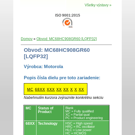
Všetky výstavy »
ISO 9001:2015
Domov
»
Obvod: MC68HC908GR60 [LQFP32]
Obvod: MC68HC908GR60
[LQFP32]
Výrobca: Motorola
Popis čísla dielu pre toto zariadenie:
MC
68XX
XXX
XX
XX
X
X
XX
Nabehnutím kurzora zvýraznite konkrétnu sekciu
Obvody.
MC
Status of
Blank
MC = Fully qualified
Product
XC = Partial qual
PC = Product engineering
68XX
Technology
HSC = High speed
HRC = RC oscillator
HLC = Low power
HC = HCMOS