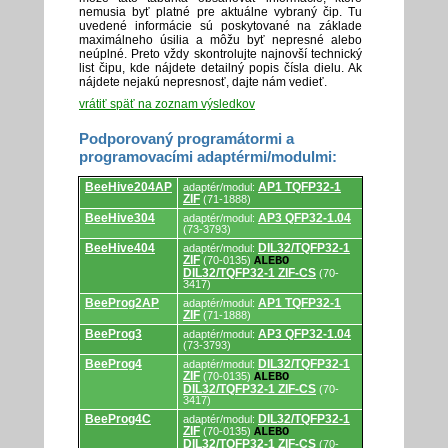
nemusia byť platné pre aktuálne vybraný čip. Tu
uvedené informácie sú poskytované na základe
maximálneho úsilia a môžu byť nepresné alebo
neúplné. Preto vždy skontrolujte najnovší technický
list čipu, kde nájdete detailný popis čísla dielu. Ak
nájdete nejakú nepresnosť, dajte nám vedieť.
vrátiť späť na zoznam výsledkov
Podporovaný programátormi a
programovacími adaptérmi/modulmi:
Podporovaný
BeeHive204AP
AP1 TQFP32-1
adaptér/modul:
programátormi
ZIF
(71-1888)
a
programovacími
BeeHive304
AP3 QFP32-1.04
adaptér/modul:
adaptérmi/modulmi.
(73-3793)
BeeHive404
DIL32/TQFP32-1
adaptér/modul:
ZIF
(70-0135)
ALEBO
DIL32/TQFP32-1 ZIF-CS
(70-
3417)
BeeProg2AP
AP1 TQFP32-1
adaptér/modul:
ZIF
(71-1888)
BeeProg3
AP3 QFP32-1.04
adaptér/modul:
(73-3793)
BeeProg4
DIL32/TQFP32-1
adaptér/modul:
ZIF
(70-0135)
ALEBO
DIL32/TQFP32-1 ZIF-CS
(70-
3417)
BeeProg4C
DIL32/TQFP32-1
adaptér/modul:
ZIF
(70-0135)
ALEBO
DIL32/TQFP32-1 ZIF-CS
(70-