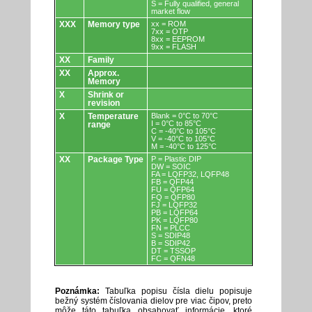
S = Fully qualified, general
market flow
XXX
Memory type
xx = ROM
7xx = OTP
8xx = EEPROM
9xx = FLASH
XX
Family
XX
Approx.
Memory
X
Shrink or
revision
X
Temperature
Blank = 0°C to 70°C
I = 0°C to 85°C
range
C = -40°C to 105°C
V = -40°C to 105°C
M = -40°C to 125°C
XX
Package Type
P = Plastic DIP
DW = SOIC
FA = LQFP32, LQFP48
FB = QFP44
FU = QFP64
FQ = QFP80
FJ = LQFP32
PB = LQFP64
PK = LQFP80
FN = PLCC
S = SDIP48
B = SDIP42
DT = TSSOP
FC = QFN48
Poznámka:
Tabuľka popisu čísla dielu popisuje
bežný systém číslovania dielov pre viac čipov, preto
môže táto tabuľka obsahovať informácie, ktoré