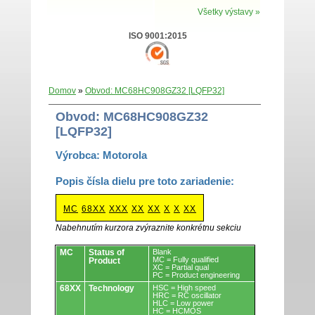
Všetky výstavy »
ISO 9001:2015
Domov
»
Obvod: MC68HC908GZ32 [LQFP32]
Obvod: MC68HC908GZ32
[LQFP32]
Výrobca: Motorola
Popis čísla dielu pre toto zariadenie:
MC
68XX
XXX
XX
XX
X
X
XX
Nabehnutím kurzora zvýraznite konkrétnu sekciu
Obvody.
MC
Status of
Blank
MC = Fully qualified
Product
XC = Partial qual
PC = Product engineering
68XX
Technology
HSC = High speed
HRC = RC oscillator
HLC = Low power
HC = HCMOS