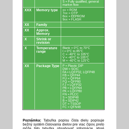
S = Fully qualified, general
market flow
XXX
Memory type
xx = ROM
7xx = OTP
8xx = EEPROM
9xx = FLASH
XX
Family
XX
Approx.
Memory
X
Shrink or
revision
X
Temperature
Blank = 0°C to 70°C
I = 0°C to 85°C
range
C = -40°C to 105°C
V = -40°C to 105°C
M = -40°C to 125°C
XX
Package Type
P = Plastic DIP
DW = SOIC
FA = LQFP32, LQFP48
FB = QFP44
FU = QFP64
FQ = QFP80
FJ = LQFP32
PB = LQFP64
PK = LQFP80
FN = PLCC
S = SDIP48
B = SDIP42
DT = TSSOP
FC = QFN48
Poznámka:
Tabuľka popisu čísla dielu popisuje
bežný systém číslovania dielov pre viac čipov, preto
môže táto tabuľka obsahovať informácie, ktoré