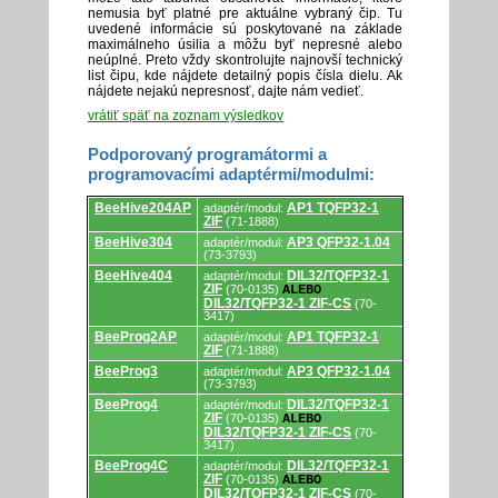
nemusia byť platné pre aktuálne vybraný čip. Tu
uvedené informácie sú poskytované na základe
maximálneho úsilia a môžu byť nepresné alebo
neúplné. Preto vždy skontrolujte najnovší technický
list čipu, kde nájdete detailný popis čísla dielu. Ak
nájdete nejakú nepresnosť, dajte nám vedieť.
vrátiť späť na zoznam výsledkov
Podporovaný programátormi a
programovacími adaptérmi/modulmi:
Podporovaný
BeeHive204AP
AP1 TQFP32-1
adaptér/modul:
programátormi
ZIF
(71-1888)
a
programovacími
BeeHive304
AP3 QFP32-1.04
adaptér/modul:
adaptérmi/modulmi.
(73-3793)
BeeHive404
DIL32/TQFP32-1
adaptér/modul:
ZIF
(70-0135)
ALEBO
DIL32/TQFP32-1 ZIF-CS
(70-
3417)
BeeProg2AP
AP1 TQFP32-1
adaptér/modul:
ZIF
(71-1888)
BeeProg3
AP3 QFP32-1.04
adaptér/modul:
(73-3793)
BeeProg4
DIL32/TQFP32-1
adaptér/modul:
ZIF
(70-0135)
ALEBO
DIL32/TQFP32-1 ZIF-CS
(70-
3417)
BeeProg4C
DIL32/TQFP32-1
adaptér/modul:
ZIF
(70-0135)
ALEBO
DIL32/TQFP32-1 ZIF-CS
(70-