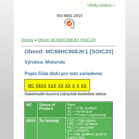
Všetky výstavy »
ISO 9001:2015
Domov
»
Obvod: MC68HC908JK1 [SOIC20]
Obvod: MC68HC908JK1 [SOIC20]
Výrobca: Motorola
Popis čísla dielu pre toto zariadenie:
MC
68XX
XXX
XX
XX
X
X
XX
Nabehnutím kurzora zvýraznite konkrétnu sekciu
Obvody.
MC
Status of
Blank
MC = Fully qualified
Product
XC = Partial qual
PC = Product engineering
68XX
Technology
HSC = High speed
HRC = RC oscillator
HLC = Low power
HC = HCMOS
S = Fully qualified, general
market flow