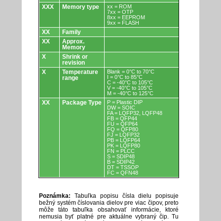
XXX
Memory type
xx = ROM
7xx = OTP
8xx = EEPROM
9xx = FLASH
XX
Family
XX
Approx.
Memory
X
Shrink or
revision
X
Temperature
Blank = 0°C to 70°C
I = 0°C to 85°C
range
C = -40°C to 105°C
V = -40°C to 105°C
M = -40°C to 125°C
XX
Package Type
P = Plastic DIP
DW = SOIC
FA = LQFP32, LQFP48
FB = QFP44
FU = QFP64
FQ = QFP80
FJ = LQFP32
PB = LQFP64
PK = LQFP80
FN = PLCC
S = SDIP48
B = SDIP42
DT = TSSOP
FC = QFN48
Poznámka:
Tabuľka popisu čísla dielu popisuje
bežný systém číslovania dielov pre viac čipov, preto
môže táto tabuľka obsahovať informácie, ktoré
nemusia byť platné pre aktuálne vybraný čip. Tu