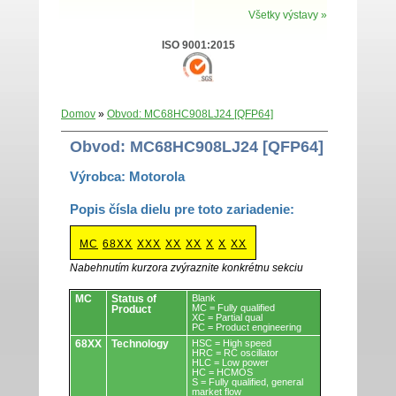
Všetky výstavy »
ISO 9001:2015
Domov
»
Obvod: MC68HC908LJ24 [QFP64]
Obvod: MC68HC908LJ24 [QFP64]
Výrobca: Motorola
Popis čísla dielu pre toto zariadenie:
MC
68XX
XXX
XX
XX
X
X
XX
Nabehnutím kurzora zvýraznite konkrétnu sekciu
Obvody.
MC
Status of
Blank
MC = Fully qualified
Product
XC = Partial qual
PC = Product engineering
68XX
Technology
HSC = High speed
HRC = RC oscillator
HLC = Low power
HC = HCMOS
S = Fully qualified, general
market flow