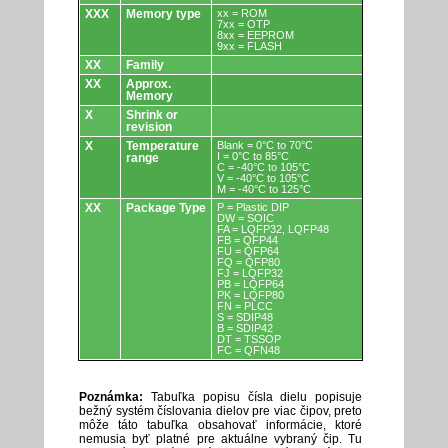
XXX
Memory type
xx = ROM
7xx = OTP
8xx = EEPROM
9xx = FLASH
XX
Family
XX
Approx.
Memory
X
Shrink or
revision
X
Temperature
Blank = 0°C to 70°C
I = 0°C to 85°C
range
C = -40°C to 105°C
V = -40°C to 105°C
M = -40°C to 125°C
XX
Package Type
P = Plastic DIP
DW = SOIC
FA = LQFP32, LQFP48
FB = QFP44
FU = QFP64
FQ = QFP80
FJ = LQFP32
PB = LQFP64
PK = LQFP80
FN = PLCC
S = SDIP48
B = SDIP42
DT = TSSOP
FC = QFN48
Poznámka:
Tabuľka popisu čísla dielu popisuje
bežný systém číslovania dielov pre viac čipov, preto
môže táto tabuľka obsahovať informácie, ktoré
nemusia byť platné pre aktuálne vybraný čip. Tu