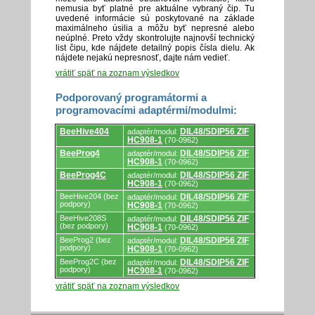
nemusia byť platné pre aktuálne vybraný čip. Tu
uvedené informácie sú poskytované na základe
maximálneho úsilia a môžu byť nepresné alebo
neúplné. Preto vždy skontrolujte najnovší technický
list čipu, kde nájdete detailný popis čísla dielu. Ak
nájdete nejakú nepresnosť, dajte nám vedieť.
vrátiť späť na zoznam výsledkov
Podporovaný programátormi a
programovacími adaptérmi/modulmi:
Podporovaný
BeeHive404
DIL48/SDIP56 ZIF
adaptér/modul:
programátormi
HC908-1
(70-0962)
a
programovacími
BeeProg4
DIL48/SDIP56 ZIF
adaptér/modul:
adaptérmi/modulmi.
HC908-1
(70-0962)
BeeProg4C
DIL48/SDIP56 ZIF
adaptér/modul:
HC908-1
(70-0962)
BeeHive204 (bez
DIL48/SDIP56 ZIF
adaptér/modul:
podpory)
HC908-1
(70-0962)
BeeHive208S
DIL48/SDIP56 ZIF
adaptér/modul:
(bez podpory)
HC908-1
(70-0962)
BeeProg2 (bez
DIL48/SDIP56 ZIF
adaptér/modul:
podpory)
HC908-1
(70-0962)
BeeProg2C (bez
DIL48/SDIP56 ZIF
adaptér/modul:
podpory)
HC908-1
(70-0962)
vrátiť späť na zoznam výsledkov