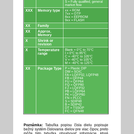
S = Fully qualified, general
market flow
XXX
Memory type
xx = ROM
7xx = OTP
8xx = EEPROM
9xx = FLASH
XX
Family
XX
Approx.
Memory
X
Shrink or
revision
X
Temperature
Blank = 0°C to 70°C
I = 0°C to 85°C
range
C = -40°C to 105°C
V = -40°C to 105°C
M = -40°C to 125°C
XX
Package Type
P = Plastic DIP
DW = SOIC
FA = LQFP32, LQFP48
FB = QFP44
FU = QFP64
FQ = QFP80
FJ = LQFP32
PB = LQFP64
PK = LQFP80
FN = PLCC
S = SDIP48
B = SDIP42
DT = TSSOP
FC = QFN48
Poznámka:
Tabuľka popisu čísla dielu popisuje
bežný systém číslovania dielov pre viac čipov, preto
môže táto tabuľka obsahovať informácie, ktoré