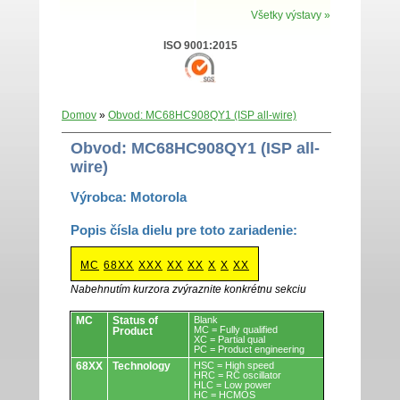
Všetky výstavy »
ISO 9001:2015
Domov
»
Obvod: MC68HC908QY1 (ISP all-wire)
Obvod: MC68HC908QY1 (ISP all-
wire)
Výrobca: Motorola
Popis čísla dielu pre toto zariadenie:
MC
68XX
XXX
XX
XX
X
X
XX
Nabehnutím kurzora zvýraznite konkrétnu sekciu
Obvody.
MC
Status of
Blank
MC = Fully qualified
Product
XC = Partial qual
PC = Product engineering
68XX
Technology
HSC = High speed
HRC = RC oscillator
HLC = Low power
HC = HCMOS