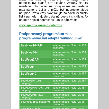
nemusia byť platné pre aktuálne vybraný čip. Tu
uvedené informácie sú poskytované na základe
maximálneho úsilia a môžu byť nepresné alebo
neúplné. Preto vždy skontrolujte najnovší technický
list čipu, kde nájdete detailný popis čísla dielu. Ak
nájdete nejakú nepresnosť, dajte nám vedieť.
vrátiť späť na zoznam výsledkov
Podporovaný programátormi a
programovacími adaptérmi/modulmi:
Podporovaný
BeeHive204AP
adaptér/modul: Note: via ISP
programátormi
connector
a
BeeHive404
adaptér/modul: Note: via ISP
programovacími
connector
adaptérmi/modulmi.
BeeProg2AP
adaptér/modul: Note: via ISP
connector
BeeProg4
adaptér/modul: Note: via ISP
connector
BeeProg4C
adaptér/modul: Note: via ISP
connector
BeeHive204 (bez
adaptér/modul: Note: via ISP
podpory)
connector
BeeHive204AP-AU (bez
adaptér/modul: Note: via ISP
podpory)
connector
BeeHive208S (bez
adaptér/modul: Note: via ISP
podpory)
connector
BeeProg2 (bez podpory)
adaptér/modul: Note: via ISP
connector
BeeProg2C (bez
adaptér/modul: Note: via ISP