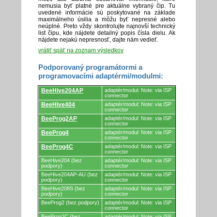
nemusia byť platné pre aktuálne vybraný čip. Tu
uvedené informácie sú poskytované na základe
maximálneho úsilia a môžu byť nepresné alebo
neúplné. Preto vždy skontrolujte najnovší technický
list čipu, kde nájdete detailný popis čísla dielu. Ak
nájdete nejakú nepresnosť, dajte nám vedieť.
vrátiť späť na zoznam výsledkov
Podporovaný programátormi a
programovacími adaptérmi/modulmi:
Podporovaný
BeeHive204AP
adaptér/modul: Note: via ISP
programátormi
connector
a
BeeHive404
adaptér/modul: Note: via ISP
programovacími
connector
adaptérmi/modulmi.
BeeProg2AP
adaptér/modul: Note: via ISP
connector
BeeProg4
adaptér/modul: Note: via ISP
connector
BeeProg4C
adaptér/modul: Note: via ISP
connector
BeeHive204 (bez
adaptér/modul: Note: via ISP
podpory)
connector
BeeHive204AP-AU (bez
adaptér/modul: Note: via ISP
podpory)
connector
BeeHive208S (bez
adaptér/modul: Note: via ISP
podpory)
connector
BeeProg2 (bez podpory)
adaptér/modul: Note: via ISP
connector
BeeProg2C (bez
adaptér/modul: Note: via ISP