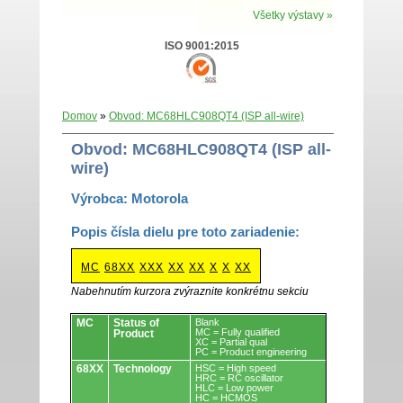
Všetky výstavy »
ISO 9001:2015
Domov
»
Obvod: MC68HLC908QT4 (ISP all-wire)
Obvod: MC68HLC908QT4 (ISP all-
wire)
Výrobca: Motorola
Popis čísla dielu pre toto zariadenie:
MC
68XX
XXX
XX
XX
X
X
XX
Nabehnutím kurzora zvýraznite konkrétnu sekciu
Obvody.
MC
Status of
Blank
MC = Fully qualified
Product
XC = Partial qual
PC = Product engineering
68XX
Technology
HSC = High speed
HRC = RC oscillator
HLC = Low power
HC = HCMOS