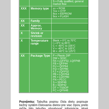
S = Fully qualified, general
market flow
XXX
Memory type
xx = ROM
7xx = OTP
8xx = EEPROM
9xx = FLASH
XX
Family
XX
Approx.
Memory
X
Shrink or
revision
X
Temperature
Blank = 0°C to 70°C
I = 0°C to 85°C
range
C = -40°C to 105°C
V = -40°C to 105°C
M = -40°C to 125°C
XX
Package Type
P = Plastic DIP
DW = SOIC
FA = LQFP32, LQFP48
FB = QFP44
FU = QFP64
FQ = QFP80
FJ = LQFP32
PB = LQFP64
PK = LQFP80
FN = PLCC
S = SDIP48
B = SDIP42
DT = TSSOP
FC = QFN48
Poznámka:
Tabuľka popisu čísla dielu popisuje
bežný systém číslovania dielov pre viac čipov, preto
môže táto tabuľka obsahovať informácie, ktoré