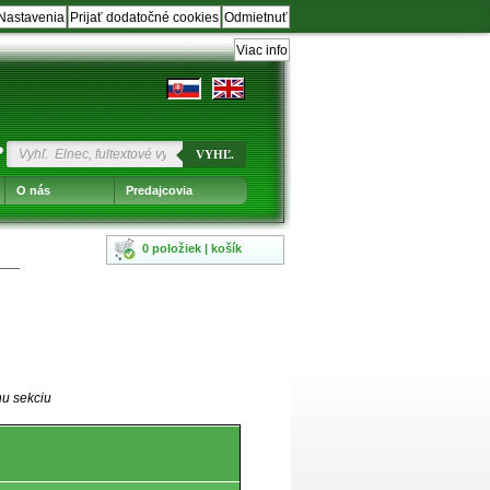
Nastavenia
Prijať dodatočné cookies
Odmietnuť
Viac info
?
VYHĽ.
O nás
Predajcovia
0 položiek | košík
nu sekciu