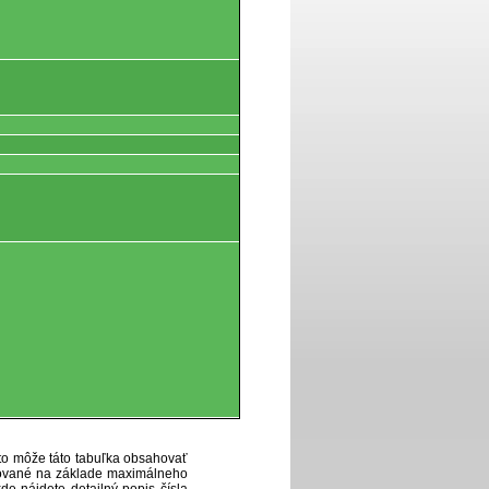
eto môže táto tabuľka obsahovať
ytované na základe maximálneho