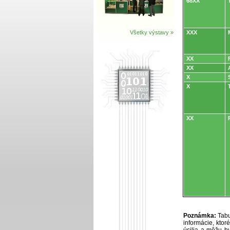
68XX
Všetky výstavy »
XXX
XX
XX
X
X
XX
Poznámka:
Tabu
informácie, kto