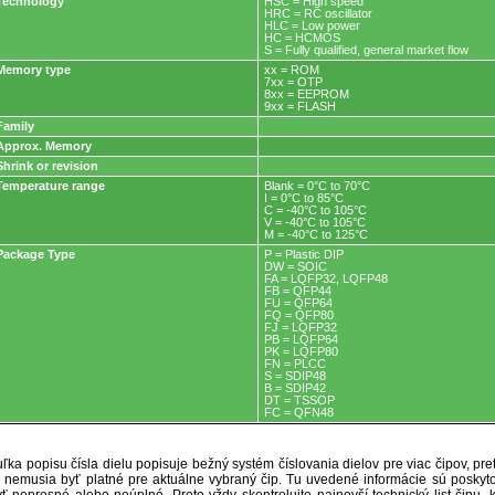
Technology
HSC = High speed
HRC = RC oscillator
HLC = Low power
HC = HCMOS
S = Fully qualified, general market flow
Memory type
xx = ROM
7xx = OTP
8xx = EEPROM
9xx = FLASH
Family
Approx. Memory
Shrink or revision
Temperature range
Blank = 0°C to 70°C
I = 0°C to 85°C
C = -40°C to 105°C
V = -40°C to 105°C
M = -40°C to 125°C
Package Type
P = Plastic DIP
DW = SOIC
FA = LQFP32, LQFP48
FB = QFP44
FU = QFP64
FQ = QFP80
FJ = LQFP32
PB = LQFP64
PK = LQFP80
FN = PLCC
S = SDIP48
B = SDIP42
DT = TSSOP
FC = QFN48
ľka popisu čísla dielu popisuje bežný systém číslovania dielov pre viac čipov, pr
ré nemusia byť platné pre aktuálne vybraný čip. Tu uvedené informácie sú posk