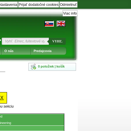
Nastavenia
Prijať dodatočné cookies
Odmietnuť
Viac info
?
VYHĽ.
O nás
Predajcovia
0 položiek | košík
XX
nu sekciu
ed
ineering