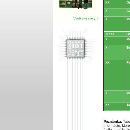
XX
Op
X
CO
Všetky výstavy »
X
M
11XXX
Ba
X
Mo
X
T
XX
Pa
X
M
XX
Ta
Poznámka:
Tabu
informácie, kto
úsilia a môžu by