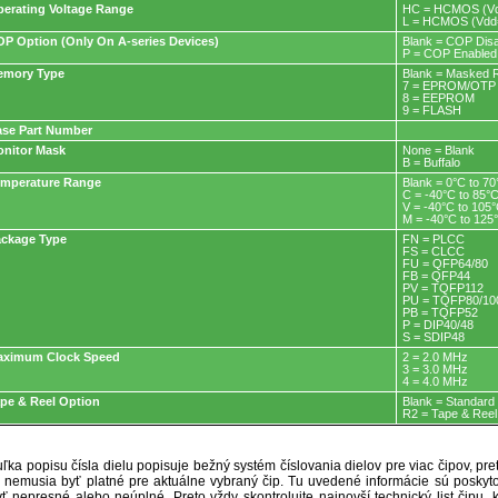
erating Voltage Range
HC = HCMOS (Vdd
L = HCMOS (Vdd=
P Option (Only On A-series Devices)
Blank = COP Dis
P = COP Enabled
emory Type
Blank = Masked
7 = EPROM/OT
8 = EEPROM
9 = FLASH
se Part Number
nitor Mask
None = Blank
B = Buffalo
emperature Range
Blank = 0°C to 70
C = -40°C to 85°
V = -40°C to 105
M = -40°C to 125
ckage Type
FN = PLCC
FS = CLCC
FU = QFP64/80
FB = QFP44
PV = TQFP112
PU = TQFP80/10
PB = TQFP52
P = DIP40/48
S = SDIP48
aximum Clock Speed
2 = 2.0 MHz
3 = 3.0 MHz
4 = 4.0 MHz
pe & Reel Option
Blank = Standard
R2 = Tape & Reel
ľka popisu čísla dielu popisuje bežný systém číslovania dielov pre viac čipov, pr
ré nemusia byť platné pre aktuálne vybraný čip. Tu uvedené informácie sú posk
ť nepresné alebo neúplné. Preto vždy skontrolujte najnovší technický list čipu, k