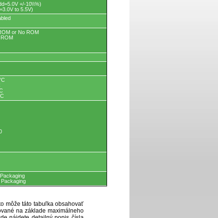
=5.0V +/-10\\%)
3.0V to 5.5V)
abled
 ROM or No ROM
P ROM
°C
C
°C
°C
0
 Packaging
 Packaging
eto môže táto tabuľka obsahovať
ytované na základe maximálneho
de nájdete detailný popis čísla