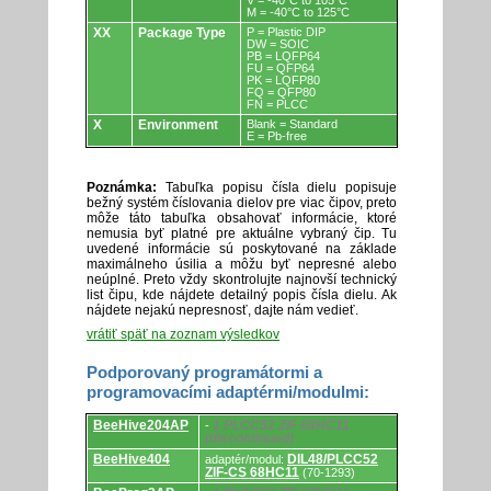
V = -40°C to 105°C
M = -40°C to 125°C
XX
Package Type
P = Plastic DIP
DW = SOIC
PB = LQFP64
FU = QFP64
PK = LQFP80
FQ = QFP80
FN = PLCC
X
Environment
Blank = Standard
E = Pb-free
Poznámka:
Tabuľka popisu čísla dielu popisuje
bežný systém číslovania dielov pre viac čipov, preto
môže táto tabuľka obsahovať informácie, ktoré
nemusia byť platné pre aktuálne vybraný čip. Tu
uvedené informácie sú poskytované na základe
maximálneho úsilia a môžu byť nepresné alebo
neúplné. Preto vždy skontrolujte najnovší technický
list čipu, kde nájdete detailný popis čísla dielu. Ak
nájdete nejakú nepresnosť, dajte nám vedieť.
vrátiť späť na zoznam výsledkov
Podporovaný programátormi a
programovacími adaptérmi/modulmi:
Podporovaný
BeeHive204AP
1 PLCC52 ZIF 68HC11
-
programátormi
(discontinued)
a
programovacími
BeeHive404
DIL48/PLCC52
adaptér/modul:
adaptérmi/modulmi.
ZIF-CS 68HC11
(70-1293)