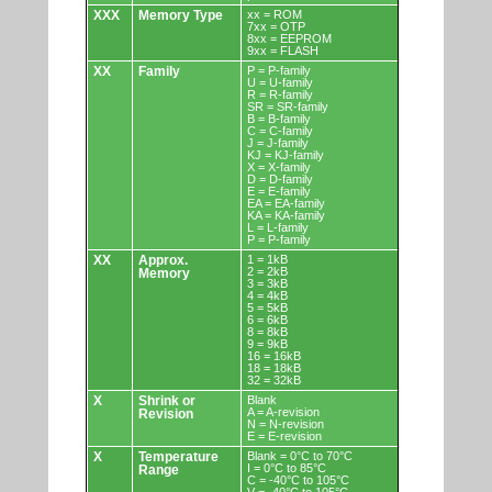
XXX
Memory Type
xx = ROM
7xx = OTP
8xx = EEPROM
9xx = FLASH
XX
Family
P = P-family
U = U-family
R = R-family
SR = SR-family
B = B-family
C = C-family
J = J-family
KJ = KJ-family
X = X-family
D = D-family
E = E-family
EA = EA-family
KA = KA-family
L = L-family
P = P-family
XX
Approx.
1 = 1kB
2 = 2kB
Memory
3 = 3kB
4 = 4kB
5 = 5kB
6 = 6kB
8 = 8kB
9 = 9kB
16 = 16kB
18 = 18kB
32 = 32kB
X
Shrink or
Blank
A = A-revision
Revision
N = N-revision
E = E-revision
X
Temperature
Blank = 0°C to 70°C
I = 0°C to 85°C
Range
C = -40°C to 105°C