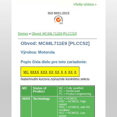
Všetky výstavy »
ISO 9001:2015
Domov
»
Obvod: MC68L711E9 [PLCC52]
Obvod: MC68L711E9 [PLCC52]
Výrobca: Motorola
Popis čísla dielu pre toto zariadenie:
MC
68XX
XXX
XX
XX
X
X
XX
X
Nabehnutím kurzora zvýraznite konkrétnu sekciu
Obvody.
MC
Status of
MC = Fully qualified
XC = Partial qual
Product
PC = Product engineering
68XX
Technology
HC = HCMOS
HSC = HCMOS, High
speed
HRC = HCMOS, with RC
oscillator
HLC = HCMOS, Low
power