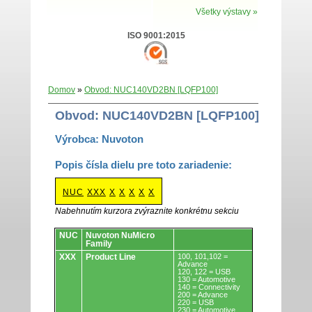
Všetky výstavy »
ISO 9001:2015
Domov
»
Obvod: NUC140VD2BN [LQFP100]
Obvod: NUC140VD2BN [LQFP100]
Výrobca: Nuvoton
Popis čísla dielu pre toto zariadenie:
NUC
XXX
X
X
X
X
X
Nabehnutím kurzora zvýraznite konkrétnu sekciu
Obvody.
NUC
Nuvoton NuMicro
Family
XXX
Product Line
100, 101,102 =
Advance
120, 122 = USB
130 = Automotive
140 = Connectivity
200 = Advance
220 = USB
230 = Automotive