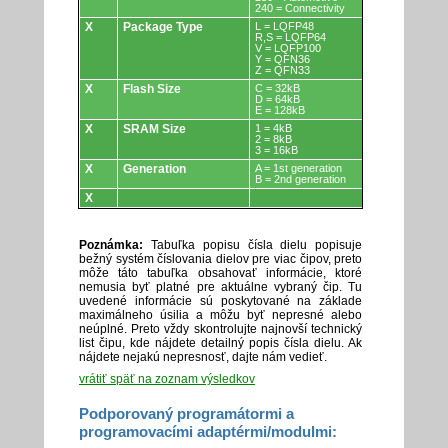
240 = Connectivity
X
Package Type
L = LQFP48
R,S = LQFP64
V = LQFP100
Y = QFN36
Z = QFN33
X
Flash Size
C = 32kB
D = 64kB
E = 128kB
X
SRAM Size
1 = 4kB
2 = 8kB
3 = 16kB
X
Generation
A = 1st generation
B = 2nd generation
X
Poznámka:
Tabuľka popisu čísla dielu popisuje
bežný systém číslovania dielov pre viac čipov, preto
môže táto tabuľka obsahovať informácie, ktoré
nemusia byť platné pre aktuálne vybraný čip. Tu
uvedené informácie sú poskytované na základe
maximálneho úsilia a môžu byť nepresné alebo
neúplné. Preto vždy skontrolujte najnovší technický
list čipu, kde nájdete detailný popis čísla dielu. Ak
nájdete nejakú nepresnosť, dajte nám vedieť.
vrátiť späť na zoznam výsledkov
Podporovaný programátormi a
programovacími adaptérmi/modulmi: