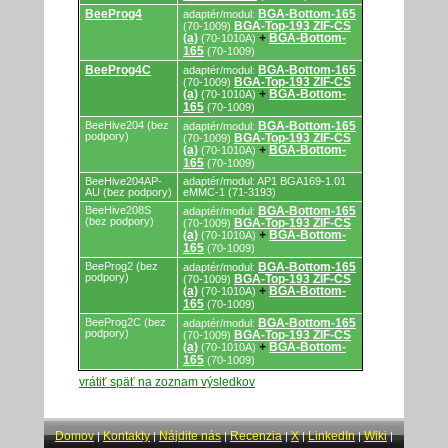
BeeProg4
BGA-Bottom-165
adaptér/modul:
BGA-Top-193 ZIF-CS
(70-1009)
(a)
BGA-Bottom-
(70-1010A)
+
165
(70-1009)
BeeProg4C
BGA-Bottom-165
adaptér/modul:
BGA-Top-193 ZIF-CS
(70-1009)
(a)
BGA-Bottom-
(70-1010A)
+
165
(70-1009)
BeeHive204 (bez
BGA-Bottom-165
adaptér/modul:
podpory)
BGA-Top-193 ZIF-CS
(70-1009)
(a)
BGA-Bottom-
(70-1010A)
+
165
(70-1009)
BeeHive204AP-
adaptér/modul: AP1 BGA169-1.01
AU (bez podpory)
eMMC-1 (71-3193)
BeeHive208S
BGA-Bottom-165
adaptér/modul:
(bez podpory)
BGA-Top-193 ZIF-CS
(70-1009)
(a)
BGA-Bottom-
(70-1010A)
+
165
(70-1009)
BeeProg2 (bez
BGA-Bottom-165
adaptér/modul:
podpory)
BGA-Top-193 ZIF-CS
(70-1009)
(a)
BGA-Bottom-
(70-1010A)
+
165
(70-1009)
BeeProg2C (bez
BGA-Bottom-165
adaptér/modul:
podpory)
BGA-Top-193 ZIF-CS
(70-1009)
(a)
BGA-Bottom-
(70-1010A)
+
165
(70-1009)
vrátiť späť na zoznam výsledkov
Domov
Kontakty
Nájdite nás
Recenzia
X
LinkedIn
Wiki
|
|
|
|
|
|
|