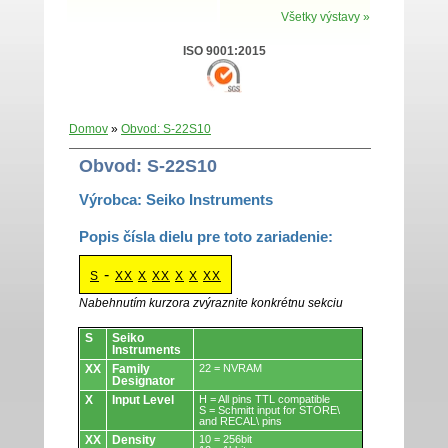
Všetky výstavy »
ISO 9001:2015
Domov
»
Obvod: S-22S10
Obvod: S-22S10
Výrobca: Seiko Instruments
Popis čísla dielu pre toto zariadenie:
-
S
XX
X
XX
X
X
XX
Nabehnutím kurzora zvýraznite konkrétnu sekciu
Obvody.
S
Seiko
Instruments
XX
Family
22 = NVRAM
Designator
X
Input Level
H = All pins TTL compatible
S = Schmitt input for STORE\
and RECAL\ pins
XX
Density
10 = 256bit