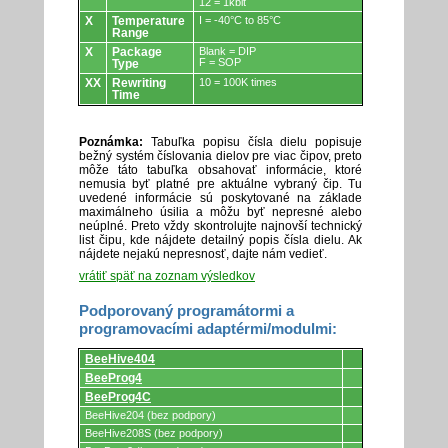
12 = 1kbit
X
Temperature
I = -40°C to 85°C
Range
X
Package
Blank = DIP
F = SOP
Type
XX
Rewriting
10 = 100K times
Time
Poznámka:
Tabuľka popisu čísla dielu popisuje
bežný systém číslovania dielov pre viac čipov, preto
môže táto tabuľka obsahovať informácie, ktoré
nemusia byť platné pre aktuálne vybraný čip. Tu
uvedené informácie sú poskytované na základe
maximálneho úsilia a môžu byť nepresné alebo
neúplné. Preto vždy skontrolujte najnovší technický
list čipu, kde nájdete detailný popis čísla dielu. Ak
nájdete nejakú nepresnosť, dajte nám vedieť.
vrátiť späť na zoznam výsledkov
Podporovaný programátormi a
programovacími adaptérmi/modulmi:
Podporovaný
BeeHive404
programátormi
a
BeeProg4
programovacími
BeeProg4C
adaptérmi/modulmi.
BeeHive204 (bez podpory)
BeeHive208S (bez podpory)