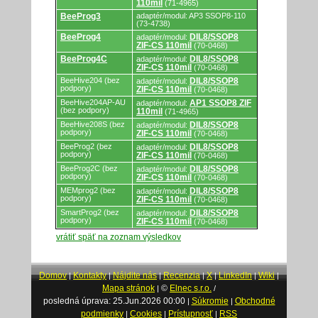
110mil
(71-4965)
BeeProg3
adaptér/modul: AP3 SSOP8-110
(73-4738)
BeeProg4
DIL8/SSOP8
adaptér/modul:
ZIF-CS 110mil
(70-0468)
BeeProg4C
DIL8/SSOP8
adaptér/modul:
ZIF-CS 110mil
(70-0468)
BeeHive204 (bez
DIL8/SSOP8
adaptér/modul:
podpory)
ZIF-CS 110mil
(70-0468)
BeeHive204AP-AU
AP1 SSOP8 ZIF
adaptér/modul:
(bez podpory)
110mil
(71-4965)
BeeHive208S (bez
DIL8/SSOP8
adaptér/modul:
podpory)
ZIF-CS 110mil
(70-0468)
BeeProg2 (bez
DIL8/SSOP8
adaptér/modul:
podpory)
ZIF-CS 110mil
(70-0468)
BeeProg2C (bez
DIL8/SSOP8
adaptér/modul:
podpory)
ZIF-CS 110mil
(70-0468)
MEMprog2 (bez
DIL8/SSOP8
adaptér/modul:
podpory)
ZIF-CS 110mil
(70-0468)
SmartProg2 (bez
DIL8/SSOP8
adaptér/modul:
podpory)
ZIF-CS 110mil
(70-0468)
vrátiť späť na zoznam výsledkov
Domov
Kontakty
Nájdite nás
Recenzia
X
LinkedIn
Wiki
|
|
|
|
|
|
|
Mapa stránok
©
Elnec s.r.o.
|
/
posledná úprava: 25.Jun.2026 00:00
Súkromie
Obchodné
|
|
podmienky
Cookies
Prístupnosť
RSS
|
|
|