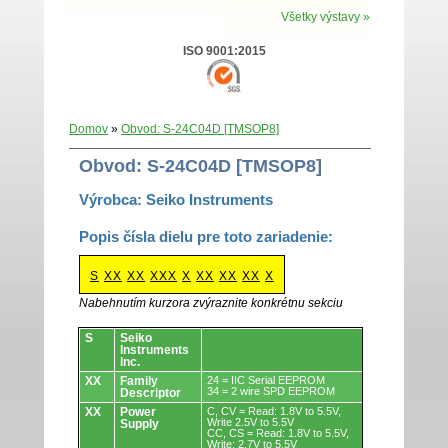
Všetky výstavy »
ISO 9001:2015
Domov
»
Obvod: S-24C04D [TMSOP8]
Obvod: S-24C04D [TMSOP8]
Výrobca: Seiko Instruments
Popis čísla dielu pre toto zariadenie:
S
XX
XX
XXX
X
XX
XX
XX
X
Nabehnutím kurzora zvýraznite konkrétnu sekciu
Obvody.
S
Seiko
Instruments
Inc.
XX
Family
24 = IIC Serial EEPROM
34 = 2 wire SPD EEPROM
Descriptor
XX
Power
C, CV = Read: 1.8V to 5.5V,
Write 2.5V to 5.5V
Supply
CC, CS = Read: 1.8V to 5.5V,
Write: 2.7V to 5.5V