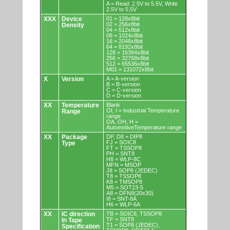
A = Read: 2.5V to 5.5V, Write
2.5V to 5.5V
XXX
Device
01 = 128x8bit
02 = 256x8bit
Density
04 = 512x8bit
08 = 1024x8bit
16 = 2048x8bit
64 = 8192x8bit
128 = 16384x8bit
256 = 32768x8bit
512 = 65536x8bit
M01 = 131072x8bit
X
Version
A = A-version
B = B-version
C = C-version
D = D-version
XX
Temperature
Blank
OI, I = Industrial Temperature
Range
range
OA, OH, H =
AutomotiveTemperature range
XX
Package
DP, D8 = DIP8
FJ = SOIC8
Type
FT = TSSOP8
PH = SNT8
H8 = WLP-8C
MFN = MSOP
J8 = SOP8 (JEDEC)
T8 = TSSOP8
K8 = TMSOP8
M5 = SOT23-5
A8 = DFN8(20x30)
I8 = SNT-8A
H6 = WLP-6A
XX
IC direction
TB = SOIC8, TSSOP8
TF = SNT8
In Tape
T1 = SOP8 (JEDEC),
Specification