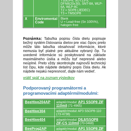
TSSOP8, SOT23-5,
DFN8(20x30), SNT-8A, WLP-
6A, WLP-8C
T2 = SOP8 (JEDEC)
T3 = TMSOP8
X
Enviromental
Blank
U = Lead-free (Sn 100\\%),
Code
halogen-free
Poznámka:
Tabuľka popisu čísla dielu popisuje
bežný systém číslovania dielov pre viac čipov, preto
môže táto tabuľka obsahovať informácie, ktoré
nemusia byť platné pre aktuálne vybraný čip. Tu
uvedené informácie sú poskytované na základe
maximálneho úsilia a môžu byť nepresné alebo
neúplné. Preto vždy skontrolujte najnovší technický
list čipu, kde nájdete detailný popis čísla dielu. Ak
nájdete nejakú nepresnosť, dajte nám vedieť.
vrátiť späť na zoznam výsledkov
Podporovaný programátormi a
programovacími adaptérmi/modulmi:
Podporovaný
BeeHive204AP
AP1 SSOP8 ZIF
adaptér/modul:
programátormi
110mil
(71-4965)
a
programovacími
BeeHive304
adaptér/modul: AP3 SSOP8-110
(73-4738)
adaptérmi/modulmi.
BeeHive404
DIL8/SSOP8
adaptér/modul:
ZIF-CS 110mil
(70-0468)
BeeProg2AP
AP1 SSOP8 ZIF
adaptér/modul: