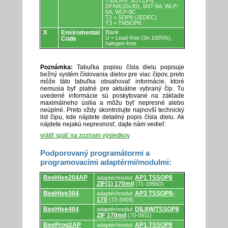
TSSOP8, SOT23-5,
DFN8(20x30), SNT-8A, WLP-
6A, WLP-8C
T2 = SOP8 (JEDEC)
T3 = TMSOP8
X
Enviromental
Blank
U = Lead-free (Sn 100\\%),
Code
halogen-free
Poznámka:
Tabuľka popisu čísla dielu popisuje
bežný systém číslovania dielov pre viac čipov, preto
môže táto tabuľka obsahovať informácie, ktoré
nemusia byť platné pre aktuálne vybraný čip. Tu
uvedené informácie sú poskytované na základe
maximálneho úsilia a môžu byť nepresné alebo
neúplné. Preto vždy skontrolujte najnovší technický
list čipu, kde nájdete detailný popis čísla dielu. Ak
nájdete nejakú nepresnosť, dajte nám vedieť.
vrátiť späť na zoznam výsledkov
Podporovaný programátormi a
programovacími adaptérmi/modulmi:
Podporovaný
BeeHive204AP
AP1 TSSOP8
adaptér/modul:
programátormi
ZIF(1) 170mil
(71-1956D)
a
programovacími
BeeHive304
AP3 TSSOP8-
adaptér/modul:
adaptérmi/modulmi.
170
(73-3459)
BeeHive404
DIL8W/TSSOP8
adaptér/modul:
ZIF 170mil
(70-0911)
BeeProg2AP
AP1 TSSOP8
adaptér/modul: