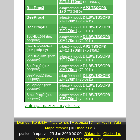
ZIF(1) 170mil
(71-1956D)
BeeProg3
AP3 TSSOP8-
adaptér/modul:
170
(73-3459)
BeeProg4
DIL8W/TSSOP8
adaptér/modul:
ZIF 170mil
(70-0911)
BeeProg4C
DIL8W/TSSOP8
adaptér/modul:
ZIF 170mil
(70-0911)
BeeHive204 (bez
DIL8W/TSSOP8
adaptér/modul:
podpory)
ZIF 170mil
(70-0911)
BeeHive204AP-AU
AP1 TSSOP8
adaptér/modul:
(bez podpory)
ZIF(1) 170mil
(71-1956D)
BeeHive208S (bez
DIL8W/TSSOP8
adaptér/modul:
podpory)
ZIF 170mil
(70-0911)
BeeProg2 (bez
DIL8W/TSSOP8
adaptér/modul:
podpory)
ZIF 170mil
(70-0911)
BeeProg2C (bez
DIL8W/TSSOP8
adaptér/modul:
podpory)
ZIF 170mil
(70-0911)
MEMprog2 (bez
DIL8W/TSSOP8
adaptér/modul:
podpory)
ZIF 170mil
(70-0911)
SmartProg2 (bez
DIL8W/TSSOP8
adaptér/modul:
podpory)
ZIF 170mil
(70-0911)
vrátiť späť na zoznam výsledkov
Domov
Kontakty
Nájdite nás
Recenzia
X
LinkedIn
Wiki
|
|
|
|
|
|
|
Mapa stránok
©
Elnec s.r.o.
|
/
posledná úprava: 25.Jun.2026 00:00
Súkromie
Obchodné
|
|
podmienky
Cookies
Prístupnosť
RSS
|
|
|