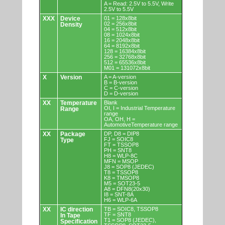
A = Read: 2.5V to 5.5V, Write
2.5V to 5.5V
XXX
Device
01 = 128x8bit
02 = 256x8bit
Density
04 = 512x8bit
08 = 1024x8bit
16 = 2048x8bit
64 = 8192x8bit
128 = 16384x8bit
256 = 32768x8bit
512 = 65536x8bit
M01 = 131072x8bit
X
Version
A = A-version
B = B-version
C = C-version
D = D-version
XX
Temperature
Blank
OI, I = Industrial Temperature
Range
range
OA, OH, H =
AutomotiveTemperature range
XX
Package
DP, D8 = DIP8
FJ = SOIC8
Type
FT = TSSOP8
PH = SNT8
H8 = WLP-8C
MFN = MSOP
J8 = SOP8 (JEDEC)
T8 = TSSOP8
K8 = TMSOP8
M5 = SOT23-5
A8 = DFN8(20x30)
I8 = SNT-8A
H6 = WLP-6A
XX
IC direction
TB = SOIC8, TSSOP8
TF = SNT8
In Tape
T1 = SOP8 (JEDEC),
Specification