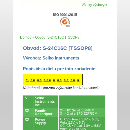
Všetky výstavy »
ISO 9001:2015
Domov
»
Obvod: S-24C16C [TSSOP8]
Obvod: S-24C16C [TSSOP8]
Výrobca: Seiko Instruments
Popis čísla dielu pre toto zariadenie:
S
XX
XX
XXX
X
XX
XX
XX
X
Nabehnutím kurzora zvýraznite konkrétnu sekciu
Obvody.
S
Seiko
Instruments
Inc.
XX
Family
24 = IIC Serial EEPROM
34 = 2 wire SPD EEPROM
Descriptor
XX
Power
C, CV = Read: 1.8V to 5.5V,
Write 2.5V to 5.5V
Supply
CC, CS = Read: 1.8V to 5.5V,
Write: 2.7V to 5.5V