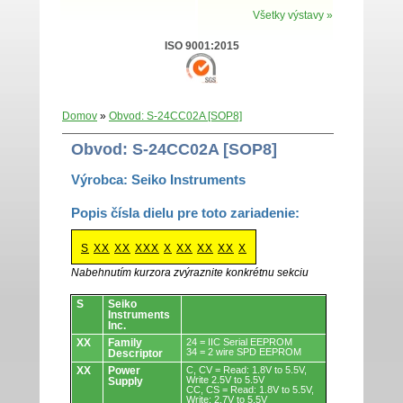
Všetky výstavy »
ISO 9001:2015
Domov
»
Obvod: S-24CC02A [SOP8]
Obvod: S-24CC02A [SOP8]
Výrobca: Seiko Instruments
Popis čísla dielu pre toto zariadenie:
S
XX
XX
XXX
X
XX
XX
XX
X
Nabehnutím kurzora zvýraznite konkrétnu sekciu
Obvody.
S
Seiko
Instruments
Inc.
XX
Family
24 = IIC Serial EEPROM
34 = 2 wire SPD EEPROM
Descriptor
XX
Power
C, CV = Read: 1.8V to 5.5V,
Write 2.5V to 5.5V
Supply
CC, CS = Read: 1.8V to 5.5V,
Write: 2.7V to 5.5V