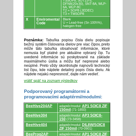
TSSOP8, SOT23-5,
DFN8(20x30), SNT-8A, WLP-
6A, WLP-8C
T2 = SOP8 (JEDEC)
T3 = TMSOP8
X
Enviromental
Blank
U = Lead-free (Sn 100\\%),
Code
halogen-free
Poznámka:
Tabuľka popisu čísla dielu popisuje
bežný systém číslovania dielov pre viac čipov, preto
môže táto tabuľka obsahovať informácie, ktoré
nemusia byť platné pre aktuálne vybraný čip. Tu
uvedené informácie sú poskytované na základe
maximálneho úsilia a môžu byť nepresné alebo
neúplné. Preto vždy skontrolujte najnovší technický
list čipu, kde nájdete detailný popis čísla dielu. Ak
nájdete nejakú nepresnosť, dajte nám vedieť.
vrátiť späť na zoznam výsledkov
Podporovaný programátormi a
programovacími adaptérmi/modulmi:
Podporovaný
BeeHive204AP
AP1 SOIC8 ZIF
adaptér/modul:
programátormi
150mil
(71-1850)
a
programovacími
BeeHive304
AP3 SOIC8-
adaptér/modul:
adaptérmi/modulmi.
150
(73-3458)
BeeHive404
DIL8W/SOIC8
adaptér/modul:
ZIF 150mil
(70-0901)
BeeProg2AP
AP1 SOIC8 ZIF
adaptér/modul: