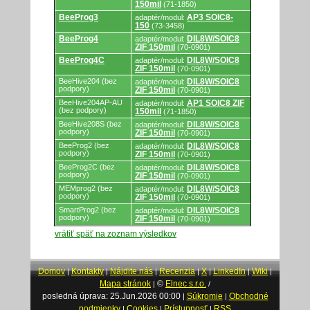
150mil
(71-1850)
BeeProg3
AP3 SOIC8-
adaptér/modul:
150
(73-3458)
BeeProg4
DIL8W/SOIC8
adaptér/modul:
ZIF 150mil
(70-0901)
BeeProg4C
DIL8W/SOIC8
adaptér/modul:
ZIF 150mil
(70-0901)
BeeHive204 (bez
DIL8W/SOIC8
adaptér/modul:
podpory)
ZIF 150mil
(70-0901)
BeeHive204AP-AU
AP1 SOIC8 ZIF
adaptér/modul:
(bez podpory)
150mil
(71-1850)
BeeHive208S (bez
DIL8W/SOIC8
adaptér/modul:
podpory)
ZIF 150mil
(70-0901)
BeeProg2 (bez
DIL8W/SOIC8
adaptér/modul:
podpory)
ZIF 150mil
(70-0901)
BeeProg2C (bez
DIL8W/SOIC8
adaptér/modul:
podpory)
ZIF 150mil
(70-0901)
MEMprog2 (bez
DIL8W/SOIC8
adaptér/modul:
podpory)
ZIF 150mil
(70-0901)
SmartProg2 (bez
DIL8W/SOIC8
adaptér/modul:
podpory)
ZIF 150mil
(70-0901)
vrátiť späť na zoznam výsledkov
Domov
Kontakty
Nájdite nás
Recenzia
X
LinkedIn
Wiki
|
|
|
|
|
|
|
Mapa stránok
©
Elnec s.r.o.
|
/
posledná úprava: 25.Jun.2026 00:00
Súkromie
Obchodné
|
|
podmienky
Cookies
Prístupnosť
RSS
|
|
|