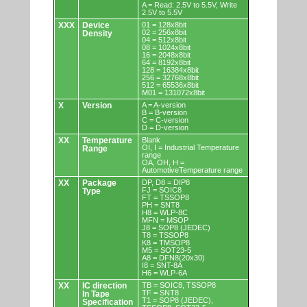
A = Read: 2.5V to 5.5V, Write
2.5V to 5.5V
XXX
Device
01 = 128x8bit
02 = 256x8bit
Density
04 = 512x8bit
08 = 1024x8bit
16 = 2048x8bit
64 = 8192x8bit
128 = 16384x8bit
256 = 32768x8bit
512 = 65536x8bit
M01 = 131072x8bit
X
Version
A = A-version
B = B-version
C = C-version
D = D-version
XX
Temperature
Blank
OI, I = Industrial Temperature
Range
range
OA, OH, H =
AutomotiveTemperature range
XX
Package
DP, D8 = DIP8
FJ = SOIC8
Type
FT = TSSOP8
PH = SNT8
H8 = WLP-8C
MFN = MSOP
J8 = SOP8 (JEDEC)
T8 = TSSOP8
K8 = TMSOP8
M5 = SOT23-5
A8 = DFN8(20x30)
I8 = SNT-8A
H6 = WLP-6A
XX
IC direction
TB = SOIC8, TSSOP8
TF = SNT8
In Tape
T1 = SOP8 (JEDEC),
Specification