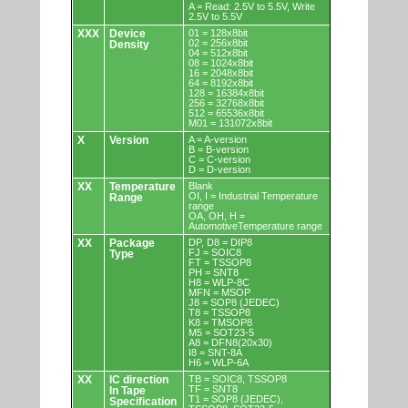
A = Read: 2.5V to 5.5V, Write
2.5V to 5.5V
XXX
Device
01 = 128x8bit
02 = 256x8bit
Density
04 = 512x8bit
08 = 1024x8bit
16 = 2048x8bit
64 = 8192x8bit
128 = 16384x8bit
256 = 32768x8bit
512 = 65536x8bit
M01 = 131072x8bit
X
Version
A = A-version
B = B-version
C = C-version
D = D-version
XX
Temperature
Blank
OI, I = Industrial Temperature
Range
range
OA, OH, H =
AutomotiveTemperature range
XX
Package
DP, D8 = DIP8
FJ = SOIC8
Type
FT = TSSOP8
PH = SNT8
H8 = WLP-8C
MFN = MSOP
J8 = SOP8 (JEDEC)
T8 = TSSOP8
K8 = TMSOP8
M5 = SOT23-5
A8 = DFN8(20x30)
I8 = SNT-8A
H6 = WLP-6A
XX
IC direction
TB = SOIC8, TSSOP8
TF = SNT8
In Tape
T1 = SOP8 (JEDEC),
Specification