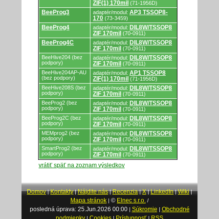
ZIF(1) 170mil
(71-1956D)
BeeProg3
AP3 TSSOP8-
adaptér/modul:
170
(73-3459)
BeeProg4
DIL8W/TSSOP8
adaptér/modul:
ZIF 170mil
(70-0911)
BeeProg4C
DIL8W/TSSOP8
adaptér/modul:
ZIF 170mil
(70-0911)
BeeHive204 (bez
DIL8W/TSSOP8
adaptér/modul:
podpory)
ZIF 170mil
(70-0911)
BeeHive204AP-AU
AP1 TSSOP8
adaptér/modul:
(bez podpory)
ZIF(1) 170mil
(71-1956D)
BeeHive208S (bez
DIL8W/TSSOP8
adaptér/modul:
podpory)
ZIF 170mil
(70-0911)
BeeProg2 (bez
DIL8W/TSSOP8
adaptér/modul:
podpory)
ZIF 170mil
(70-0911)
BeeProg2C (bez
DIL8W/TSSOP8
adaptér/modul:
podpory)
ZIF 170mil
(70-0911)
MEMprog2 (bez
DIL8W/TSSOP8
adaptér/modul:
podpory)
ZIF 170mil
(70-0911)
SmartProg2 (bez
DIL8W/TSSOP8
adaptér/modul:
podpory)
ZIF 170mil
(70-0911)
vrátiť späť na zoznam výsledkov
Domov
Kontakty
Nájdite nás
Recenzia
X
LinkedIn
Wiki
|
|
|
|
|
|
|
Mapa stránok
©
Elnec s.r.o.
|
/
posledná úprava: 25.Jun.2026 00:00
Súkromie
Obchodné
|
|
podmienky
Cookies
Prístupnosť
RSS
|
|
|