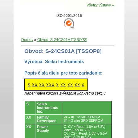
Všetky výstavy »
ISO 9001:2015
Domov
»
Obvod: S-24CS01A [TSSOP8]
Obvod: S-24CS01A [TSSOP8]
Výrobca: Seiko Instruments
Popis čísla dielu pre toto zariadenie:
S
XX
XX
XXX
X
XX
XX
XX
X
Nabehnutím kurzora zvýraznite konkrétnu sekciu
Obvody.
S
Seiko
Instruments
Inc.
XX
Family
24 = IIC Serial EEPROM
34 = 2 wire SPD EEPROM
Descriptor
XX
Power
C, CV = Read: 1.8V to 5.5V,
Write 2.5V to 5.5V
Supply
CC, CS = Read: 1.8V to 5.5V,
Write: 2.7V to 5.5V