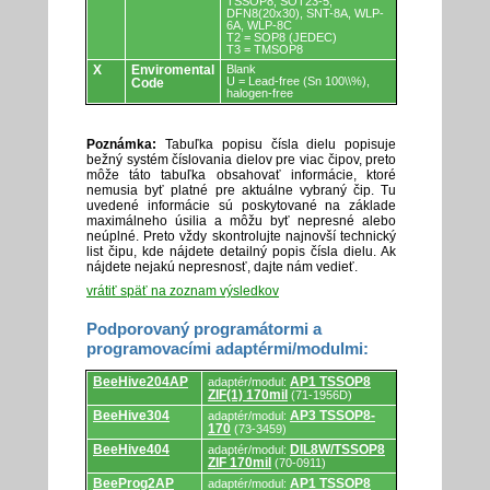
TSSOP8, SOT23-5,
DFN8(20x30), SNT-8A, WLP-
6A, WLP-8C
T2 = SOP8 (JEDEC)
T3 = TMSOP8
X
Enviromental
Blank
U = Lead-free (Sn 100\\%),
Code
halogen-free
Poznámka:
Tabuľka popisu čísla dielu popisuje
bežný systém číslovania dielov pre viac čipov, preto
môže táto tabuľka obsahovať informácie, ktoré
nemusia byť platné pre aktuálne vybraný čip. Tu
uvedené informácie sú poskytované na základe
maximálneho úsilia a môžu byť nepresné alebo
neúplné. Preto vždy skontrolujte najnovší technický
list čipu, kde nájdete detailný popis čísla dielu. Ak
nájdete nejakú nepresnosť, dajte nám vedieť.
vrátiť späť na zoznam výsledkov
Podporovaný programátormi a
programovacími adaptérmi/modulmi:
Podporovaný
BeeHive204AP
AP1 TSSOP8
adaptér/modul:
programátormi
ZIF(1) 170mil
(71-1956D)
a
programovacími
BeeHive304
AP3 TSSOP8-
adaptér/modul:
adaptérmi/modulmi.
170
(73-3459)
BeeHive404
DIL8W/TSSOP8
adaptér/modul:
ZIF 170mil
(70-0911)
BeeProg2AP
AP1 TSSOP8
adaptér/modul: