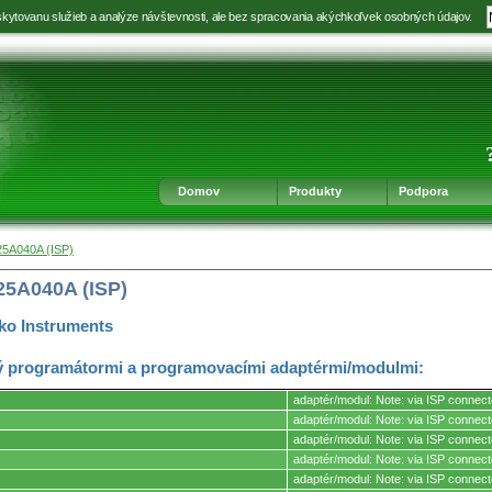
kytovanu služieb a analýze návštevnosti, ale bez spracovania akýchkoľvek osobných údajov.
Prejsť
Prejsť
Prejsť
Prejsť
na
na
na
na
výber
hlavnú
obsah
navigáciu
jazyka
navigáciu
v
päte
Domov
Produkty
Podpora
25A040A (ISP)
25A040A (ISP)
ko Instruments
 programátormi a programovacími adaptérmi/modulmi:
adaptér/modul: Note: via ISP connect
adaptér/modul: Note: via ISP connect
adaptér/modul: Note: via ISP connect
mi.
adaptér/modul: Note: via ISP connect
adaptér/modul: Note: via ISP connect