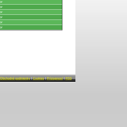
or
or
or
or
or
or
Obchodné podmienky
|
Cookies
|
Prístupnosť
|
RSS