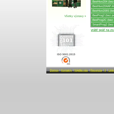
BeeHive204 (bez
BeeHive204AP-AU
BeeHive208S (be
BeeProg2 (bez p
Všetky výstavy »
BeeProg2C (bez 
SmartProg2 (bez
vrátiť späť na z
ISO 9001:2015
Domov
|
Kontakty
|
Nájdite nás
|
Recenzia
|
X
|
Link