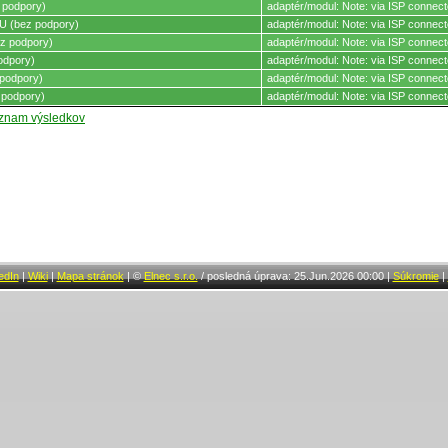
 podpory)
adaptér/modul: Note: via ISP connect
 (bez podpory)
adaptér/modul: Note: via ISP connect
z podpory)
adaptér/modul: Note: via ISP connect
odpory)
adaptér/modul: Note: via ISP connect
podpory)
adaptér/modul: Note: via ISP connect
 podpory)
adaptér/modul: Note: via ISP connect
oznam výsledkov
edIn
|
Wiki
|
Mapa stránok
|
©
Elnec s.r.o.
/
posledná úprava: 25.Jun.2026 00:00
|
Súkromie
|