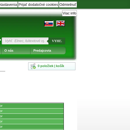
Nastavenia
Prijať dodatočné cookies
Odmietnuť
Viac info
?
VYHĽ.
O nás
Predajcovia
0 položiek | košík
or
or
or
or
or