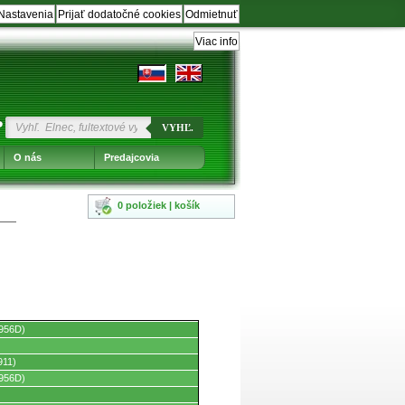
Nastavenia
Prijať dodatočné cookies
Odmietnuť
Viac info
?
VYHĽ.
O nás
Predajcovia
0 položiek | košík
956D)
911)
956D)