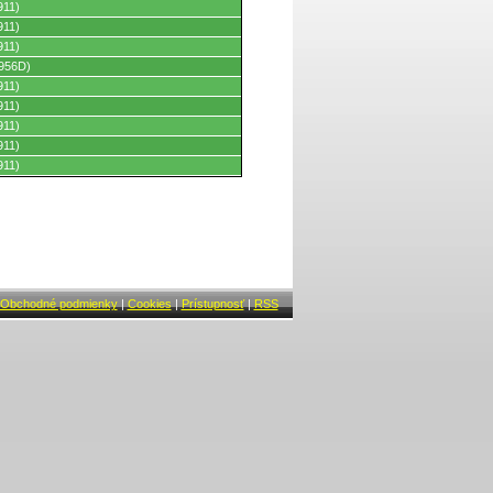
911)
911)
911)
956D)
911)
911)
911)
911)
911)
Obchodné podmienky
|
Cookies
|
Prístupnosť
|
RSS