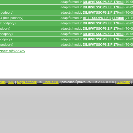
adaptér/modul:
DIL8W/TSSOP8 ZIF 170mil
(70-0
adaptér/modul:
DIL8W/TSSOP8 ZIF 170mil
(70-0
 podpory)
adaptér/modul:
DIL8W/TSSOP8 ZIF 170mil
(70-0
 (bez podpory)
adaptér/modul:
AP1 TSSOP8 ZIF(1) 170mil
(71-1
z podpory)
adaptér/modul:
DIL8W/TSSOP8 ZIF 170mil
(70-0
odpory)
adaptér/modul:
DIL8W/TSSOP8 ZIF 170mil
(70-0
podpory)
adaptér/modul:
DIL8W/TSSOP8 ZIF 170mil
(70-0
podpory)
adaptér/modul:
DIL8W/TSSOP8 ZIF 170mil
(70-0
 podpory)
adaptér/modul:
DIL8W/TSSOP8 ZIF 170mil
(70-0
oznam výsledkov
edIn
|
Wiki
|
Mapa stránok
|
©
Elnec s.r.o.
/
posledná úprava: 25.Jun.2026 00:00
|
Súkromie
|