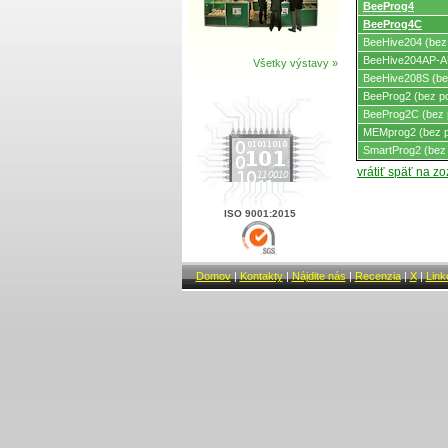
BeeProg4
BeeProg4C
BeeHive204 (bez
BeeHive204AP-AU
Všetky výstavy »
BeeHive208S (be
BeeProg2 (bez p
BeeProg2C (bez 
MEMprog2 (bez 
SmartProg2 (bez
vrátiť späť na z
ISO 9001:2015
Domov
|
Kontakty
|
Nájdite nás
|
Recenzia
|
X
|
Link