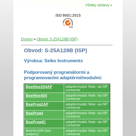
Všetky výstavy »
ISO 9001:2015
Domov
»
Obvod: S-25A128B (ISP)
Obvod: S-25A128B (ISP)
Výrobca: Seiko Instruments
Podporovaný programátormi a
programovacími adaptérmi/modulmi:
Podporovaný
BeeHive204AP
adaptér/modul: Note: via ISP
programátormi
connector
a
BeeHive404
adaptér/modul: Note: via ISP
programovacími
connector
adaptérmi/modulmi.
BeeProg2AP
adaptér/modul: Note: via ISP
connector
BeeProg4
adaptér/modul: Note: via ISP
connector
BeeProg4C
adaptér/modul: Note: via ISP
connector
BeeHive204 (bez
adaptér/modul: Note: via ISP
podpory)
connector