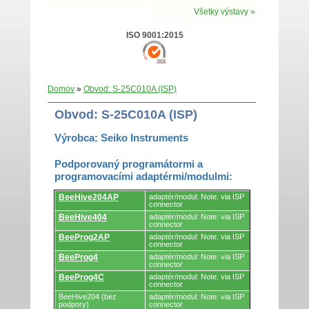
Všetky výstavy »
ISO 9001:2015
Domov
»
Obvod: S-25C010A (ISP)
Obvod: S-25C010A (ISP)
Výrobca: Seiko Instruments
Podporovaný programátormi a
programovacími adaptérmi/modulmi:
Podporovaný
BeeHive204AP
adaptér/modul: Note: via ISP
programátormi
connector
a
BeeHive404
adaptér/modul: Note: via ISP
programovacími
connector
adaptérmi/modulmi.
BeeProg2AP
adaptér/modul: Note: via ISP
connector
BeeProg4
adaptér/modul: Note: via ISP
connector
BeeProg4C
adaptér/modul: Note: via ISP
connector
BeeHive204 (bez
adaptér/modul: Note: via ISP
podpory)
connector