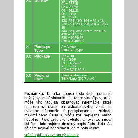
XX
Density
00 = 512bit
01 = 128x8
02 = 256x8
04 = 512x8
08 = 1kx8
16 = 2kx8
130, 131, 190, 194 = 64 x 16
220, 221, 230, 290, 294 = 128 x
16
330, 331, 390, 394 = 256 x 16
430 = 512x16
530 = 1024x16
630 = 2048x16
X
Package
A = A type
Blank = B type
Type
XX
Package
DP = DIP
FJ = SOP
FT = TSSOP
FE = SOP
UP = SOT-89-5
XX
Packing
Blank = Magazine
TB = Tape (SOP only)
Form
Poznámka:
Tabuľka popisu čísla dielu popisuje
bežný systém číslovania dielov pre viac čipov, preto
môže táto tabuľka obsahovať informácie, ktoré
nemusia byť platné pre aktuálne vybraný čip. Tu
uvedené informácie sú poskytované na základe
maximálneho úsilia a môžu byť nepresné alebo
neúplné. Preto vždy skontrolujte najnovší technický
list čipu, kde nájdete detailný popis čísla dielu. Ak
nájdete nejakú nepresnosť, dajte nám vedieť.
vrátiť späť na zoznam výsledkov