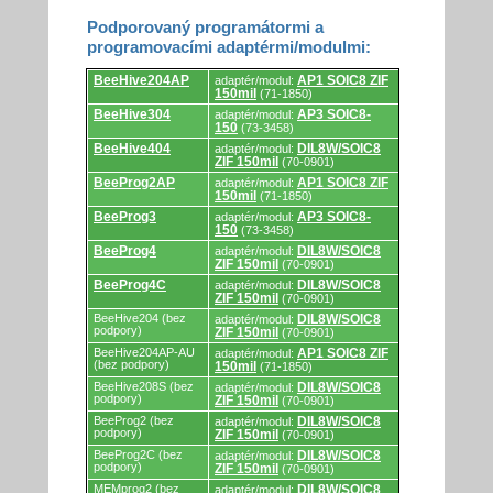
Podporovaný programátormi a
programovacími adaptérmi/modulmi:
Podporovaný
BeeHive204AP
AP1 SOIC8 ZIF
adaptér/modul:
programátormi
150mil
(71-1850)
a
programovacími
BeeHive304
AP3 SOIC8-
adaptér/modul:
adaptérmi/modulmi.
150
(73-3458)
BeeHive404
DIL8W/SOIC8
adaptér/modul:
ZIF 150mil
(70-0901)
BeeProg2AP
AP1 SOIC8 ZIF
adaptér/modul:
150mil
(71-1850)
BeeProg3
AP3 SOIC8-
adaptér/modul:
150
(73-3458)
BeeProg4
DIL8W/SOIC8
adaptér/modul:
ZIF 150mil
(70-0901)
BeeProg4C
DIL8W/SOIC8
adaptér/modul:
ZIF 150mil
(70-0901)
BeeHive204 (bez
DIL8W/SOIC8
adaptér/modul:
podpory)
ZIF 150mil
(70-0901)
BeeHive204AP-AU
AP1 SOIC8 ZIF
adaptér/modul:
(bez podpory)
150mil
(71-1850)
BeeHive208S (bez
DIL8W/SOIC8
adaptér/modul:
podpory)
ZIF 150mil
(70-0901)
BeeProg2 (bez
DIL8W/SOIC8
adaptér/modul:
podpory)
ZIF 150mil
(70-0901)
BeeProg2C (bez
DIL8W/SOIC8
adaptér/modul:
podpory)
ZIF 150mil
(70-0901)
MEMprog2 (bez
DIL8W/SOIC8
adaptér/modul: