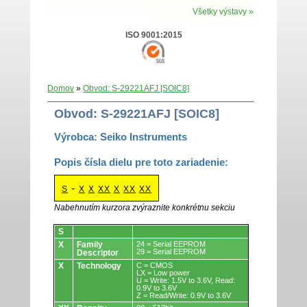
Všetky výstavy »
ISO 9001:2015
Domov
»
Obvod: S-29221AFJ [SOIC8]
Obvod: S-29221AFJ [SOIC8]
Výrobca: Seiko Instruments
Popis čísla dielu pre toto zariadenie:
-
S
X
X
XX
X
XX
XX
Nabehnutím kurzora zvýraznite konkrétnu sekciu
Obvody.
S
X
Family
24 = Serial EEPROM
29 = Serial EEPROM
Descriptor
X
Technology
C = CMOS
LX = Low power
U = Write: 1.5V to 3.6V, Read:
0.9V to 3.6V
Z = Read/Write: 0.9V to 3.6V