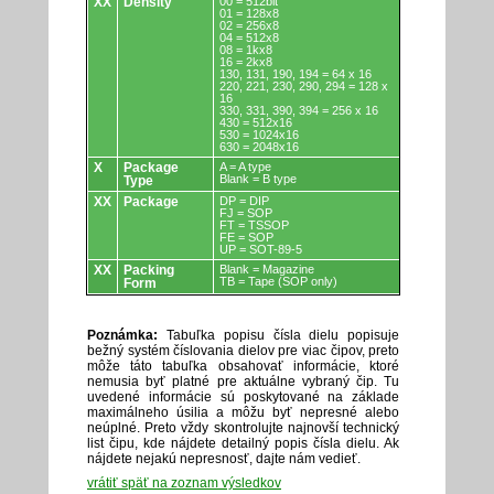
XX
Density
00 = 512bit
01 = 128x8
02 = 256x8
04 = 512x8
08 = 1kx8
16 = 2kx8
130, 131, 190, 194 = 64 x 16
220, 221, 230, 290, 294 = 128 x
16
330, 331, 390, 394 = 256 x 16
430 = 512x16
530 = 1024x16
630 = 2048x16
X
Package
A = A type
Blank = B type
Type
XX
Package
DP = DIP
FJ = SOP
FT = TSSOP
FE = SOP
UP = SOT-89-5
XX
Packing
Blank = Magazine
TB = Tape (SOP only)
Form
Poznámka:
Tabuľka popisu čísla dielu popisuje
bežný systém číslovania dielov pre viac čipov, preto
môže táto tabuľka obsahovať informácie, ktoré
nemusia byť platné pre aktuálne vybraný čip. Tu
uvedené informácie sú poskytované na základe
maximálneho úsilia a môžu byť nepresné alebo
neúplné. Preto vždy skontrolujte najnovší technický
list čipu, kde nájdete detailný popis čísla dielu. Ak
nájdete nejakú nepresnosť, dajte nám vedieť.
vrátiť späť na zoznam výsledkov