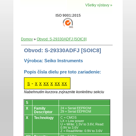
Všetky výstavy »
ISO 9001:2015
Domov
»
Obvod: S-29330ADFJ [SOIC8]
Obvod: S-29330ADFJ [SOIC8]
Výrobca: Seiko Instruments
Popis čísla dielu pre toto zariadenie:
-
S
X
X
XX
X
XX
XX
Nabehnutím kurzora zvýraznite konkrétnu sekciu
Obvody.
S
X
Family
24 = Serial EEPROM
29 = Serial EEPROM
Descriptor
X
Technology
C = CMOS
LX = Low power
U = Write: 1.5V to 3.6V, Read:
0.9V to 3.6V
Z = Read/Write: 0.9V to 3.6V