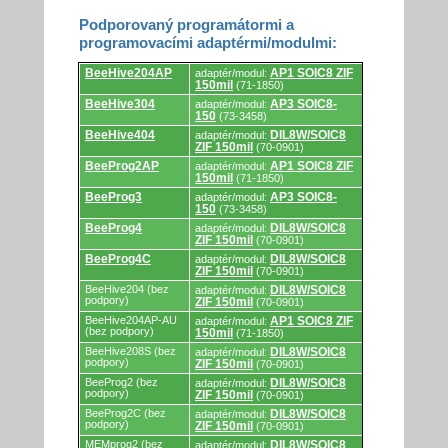
Podporovaný programátormi a
programovacími adaptérmi/modulmi:
Podporovaný
BeeHive204AP
AP1 SOIC8 ZIF
adaptér/modul:
programátormi
150mil
(71-1850)
a
programovacími
BeeHive304
AP3 SOIC8-
adaptér/modul:
adaptérmi/modulmi.
150
(73-3458)
BeeHive404
DIL8W/SOIC8
adaptér/modul:
ZIF 150mil
(70-0901)
BeeProg2AP
AP1 SOIC8 ZIF
adaptér/modul:
150mil
(71-1850)
BeeProg3
AP3 SOIC8-
adaptér/modul:
150
(73-3458)
BeeProg4
DIL8W/SOIC8
adaptér/modul:
ZIF 150mil
(70-0901)
BeeProg4C
DIL8W/SOIC8
adaptér/modul:
ZIF 150mil
(70-0901)
BeeHive204 (bez
DIL8W/SOIC8
adaptér/modul:
podpory)
ZIF 150mil
(70-0901)
BeeHive204AP-AU
AP1 SOIC8 ZIF
adaptér/modul:
(bez podpory)
150mil
(71-1850)
BeeHive208S (bez
DIL8W/SOIC8
adaptér/modul:
podpory)
ZIF 150mil
(70-0901)
BeeProg2 (bez
DIL8W/SOIC8
adaptér/modul:
podpory)
ZIF 150mil
(70-0901)
BeeProg2C (bez
DIL8W/SOIC8
adaptér/modul:
podpory)
ZIF 150mil
(70-0901)
MEMprog2 (bez
DIL8W/SOIC8
adaptér/modul: