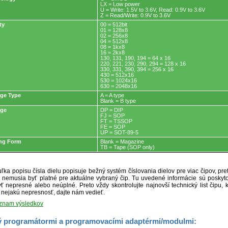
LX = Low power
U = Write: 1.5V to 3.6V, Read: 0.9V to 3.6V
Z = Read/Write: 0.9V to 3.6V
ty
00 = 512bit
01 = 128x8
02 = 256x8
04 = 512x8
08 = 1kx8
16 = 2kx8
130, 131, 190, 194 = 64 x 16
220, 221, 230, 290, 294 = 128 x 16
330, 331, 390, 394 = 256 x 16
430 = 512x16
530 = 1024x16
630 = 2048x16
ge Type
A = A type
Blank = B type
age
DP = DIP
FJ = SOP
FT = TSSOP
FE = SOP
UP = SOT-89-5
ng Form
Blank = Magazine
TB = Tape (SOP only)
ľka popisu čísla dielu popisuje bežný systém číslovania dielov pre viac čipov, pr
ré nemusia byť platné pre aktuálne vybraný čip. Tu uvedené informácie sú posk
ť nepresné alebo neúplné. Preto vždy skontrolujte najnovší technický list čipu, k
e nejakú nepresnosť, dajte nám vedieť.
oznam výsledkov
 programátormi a programovacími adaptérmi/modulmi: