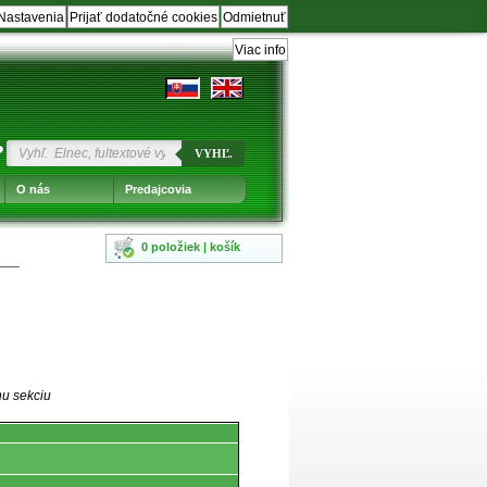
Nastavenia
Prijať dodatočné cookies
Odmietnuť
Viac info
?
VYHĽ.
O nás
Predajcovia
0 položiek | košík
nu sekciu