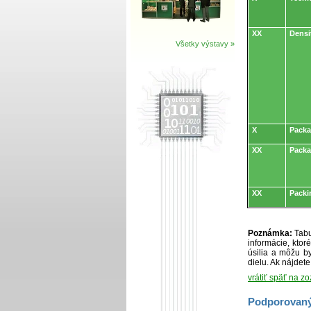
XX
Densi
Všetky výstavy »
X
Packa
XX
Pack
XX
Packi
Poznámka:
Tabu
informácie, kto
úsilia a môžu by
dielu. Ak nájdet
vrátiť späť na z
Podporovaný