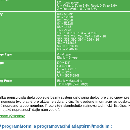
LX = Low power
U = Write: 1.5V to 3.6V, Read: 0.9V to 3.6V
Z = Read/Write: 0.9V to 3.6V
ty
00 = 512bit
01 = 128x8
02 = 256x8
04 = 512x8
08 = 1kx8
16 = 2kx8
130, 131, 190, 194 = 64 x 16
220, 221, 230, 290, 294 = 128 x 16
330, 331, 390, 394 = 256 x 16
430 = 512x16
530 = 1024x16
630 = 2048x16
ge Type
A = A type
Blank = B type
age
DP = DIP
FJ = SOP
FT = TSSOP
FE = SOP
UP = SOT-89-5
ng Form
Blank = Magazine
TB = Tape (SOP only)
ľka popisu čísla dielu popisuje bežný systém číslovania dielov pre viac čipov, pr
ré nemusia byť platné pre aktuálne vybraný čip. Tu uvedené informácie sú posk
ť nepresné alebo neúplné. Preto vždy skontrolujte najnovší technický list čipu, k
e nejakú nepresnosť, dajte nám vedieť.
oznam výsledkov
 programátormi a programovacími adaptérmi/modulmi: