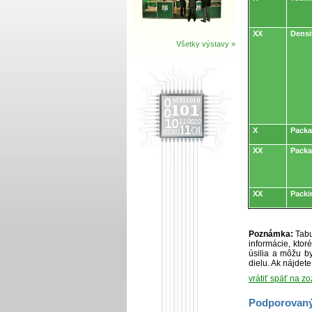
XX
Densi
Všetky výstavy »
X
Packa
XX
Pack
XX
Packi
Poznámka:
Tabu
informácie, kto
úsilia a môžu by
dielu. Ak nájdet
vrátiť späť na z
Podporovaný