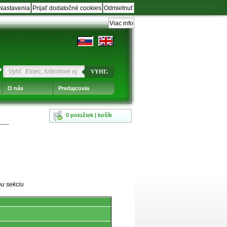
Nastavenia
Prijať dodatočné cookies
Odmietnuť
Viac info
?
VYHĽ.
O nás
Predajcovia
0 položiek | košík
nu sekciu