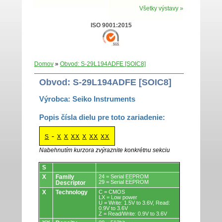
Všetky výstavy »
ISO 9001:2015
Domov
»
Obvod: S-29L194ADFE [SOIC8]
Obvod: S-29L194ADFE [SOIC8]
Výrobca: Seiko Instruments
Popis čísla dielu pre toto zariadenie:
-
S
X
X
XX
X
XX
XX
Nabehnutím kurzora zvýraznite konkrétnu sekciu
Obvody.
S
X
Family
24 = Serial EEPROM
29 = Serial EEPROM
Descriptor
X
Technology
C = CMOS
LX = Low power
U = Write: 1.5V to 3.6V, Read:
0.9V to 3.6V
Z = Read/Write: 0.9V to 3.6V