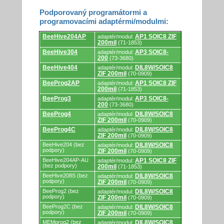
Podporovaný programátormi a
programovacími adaptérmi/modulmi:
Podporovaný
BeeHive204AP
AP1 SOIC8 ZIF
adaptér/modul:
programátormi
200mil
(71-1853)
a
programovacími
BeeHive304
AP3 SOIC8-
adaptér/modul:
adaptérmi/modulmi.
200
(73-3680)
BeeHive404
DIL8W/SOIC8
adaptér/modul:
ZIF 200mil
(70-0909)
BeeProg2AP
AP1 SOIC8 ZIF
adaptér/modul:
200mil
(71-1853)
BeeProg3
AP3 SOIC8-
adaptér/modul:
200
(73-3680)
BeeProg4
DIL8W/SOIC8
adaptér/modul:
ZIF 200mil
(70-0909)
BeeProg4C
DIL8W/SOIC8
adaptér/modul:
ZIF 200mil
(70-0909)
BeeHive204 (bez
DIL8W/SOIC8
adaptér/modul:
podpory)
ZIF 200mil
(70-0909)
BeeHive204AP-AU
AP1 SOIC8 ZIF
adaptér/modul:
(bez podpory)
200mil
(71-1853)
BeeHive208S (bez
DIL8W/SOIC8
adaptér/modul:
podpory)
ZIF 200mil
(70-0909)
BeeProg2 (bez
DIL8W/SOIC8
adaptér/modul:
podpory)
ZIF 200mil
(70-0909)
BeeProg2C (bez
DIL8W/SOIC8
adaptér/modul:
podpory)
ZIF 200mil
(70-0909)
MEMprog2 (bez
DIL8W/SOIC8
adaptér/modul: