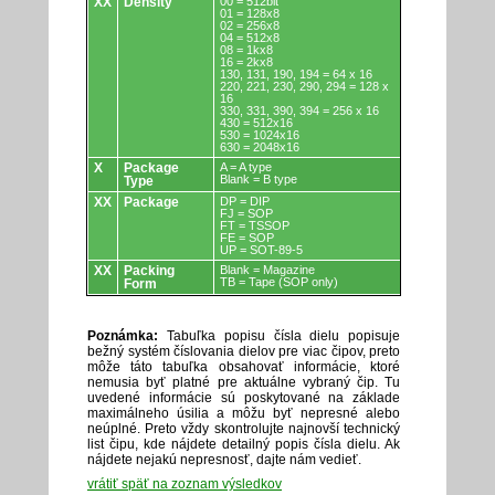
XX
Density
00 = 512bit
01 = 128x8
02 = 256x8
04 = 512x8
08 = 1kx8
16 = 2kx8
130, 131, 190, 194 = 64 x 16
220, 221, 230, 290, 294 = 128 x
16
330, 331, 390, 394 = 256 x 16
430 = 512x16
530 = 1024x16
630 = 2048x16
X
Package
A = A type
Blank = B type
Type
XX
Package
DP = DIP
FJ = SOP
FT = TSSOP
FE = SOP
UP = SOT-89-5
XX
Packing
Blank = Magazine
TB = Tape (SOP only)
Form
Poznámka:
Tabuľka popisu čísla dielu popisuje
bežný systém číslovania dielov pre viac čipov, preto
môže táto tabuľka obsahovať informácie, ktoré
nemusia byť platné pre aktuálne vybraný čip. Tu
uvedené informácie sú poskytované na základe
maximálneho úsilia a môžu byť nepresné alebo
neúplné. Preto vždy skontrolujte najnovší technický
list čipu, kde nájdete detailný popis čísla dielu. Ak
nájdete nejakú nepresnosť, dajte nám vedieť.
vrátiť späť na zoznam výsledkov