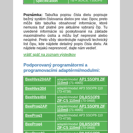
TB = SOIC8, TSSOP8
Specification
Poznámka:
Tabuľka popisu čísla dielu popisuje
bežný systém číslovania dielov pre viac čipov, preto
môže táto tabuľka obsahovať informácie, ktoré
nemusia byť platné pre aktuálne vybraný čip. Tu
uvedené informácie sú poskytované na základe
maximálneho úsilia a môžu byť nepresné alebo
neúplné. Preto vždy skontrolujte najnovší technický
list čipu, kde nájdete detailný popis čísla dielu. Ak
nájdete nejakú nepresnosť, dajte nám vedieť.
vrátiť späť na zoznam výsledkov
Podporovaný programátormi a
programovacími adaptérmi/modulmi:
Podporovaný
BeeHive204AP
AP1 SSOP8 ZIF
adaptér/modul:
programátormi
110mil
(71-4965)
a
programovacími
BeeHive304
adaptér/modul: AP3 SSOP8-110
(73-4738)
adaptérmi/modulmi.
BeeHive404
DIL8/SSOP8
adaptér/modul:
ZIF-CS 110mil
(70-0468)
BeeProg2AP
AP1 SSOP8 ZIF
adaptér/modul:
110mil
(71-4965)
BeeProg3
adaptér/modul: AP3 SSOP8-110
(73-4738)
BeeProg4
DIL8/SSOP8
adaptér/modul:
ZIF-CS 110mil
(70-0468)