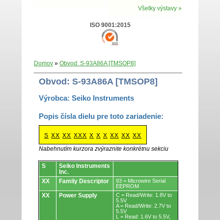
Všetky výstavy »
ISO 9001:2015
Domov
»
Obvod: S-93A86A [TMSOP8]
Obvod: S-93A86A [TMSOP8]
Výrobca: Seiko Instruments
Popis čísla dielu pre toto zariadenie:
S
XX
XX
XXX
X
X
X
XX
XX
XX
Nabehnutím kurzora zvýraznite konkrétnu sekciu
Obvody.
S
Seiko Instruments
Inc.
XX
Family Descriptor
93 = Microwire Serial
EEPROM
XX
Power Supply
C = Read/Write: 1.8V to
5.5V
A = Read/Write: 2.7V to
5.5V
L = Read: 1.6V to 5.5V,