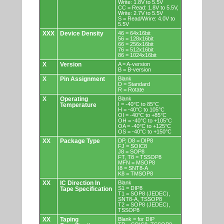
Write: 1.8V to 5.5V
CC = Read: 1.8V to 5.5V,
Write: 2.7V to 5.5V
S = Read/Wrire: 4.0V to
5.5V
XXX
Device Density
46 = 64x16bit
56 = 128x16bit
66 = 256x16bit
76 = 512x16bit
86 = 1024x16bit
X
Version
A = A-version
B = B-version
X
Pin Assignment
Blank
D = Standard
R = Rotate
X
Operating
Blank
I = -40°C to 85°C
Temperature
H = -40°C to 105°C
OI = -40°C to +85°C
OH = -40°C to +105°C
OA = -40°C to +125°C
OS = -40°C to +150°C
XX
Package Type
DP, D8 = DIP8
FJ = SOIC8
J8 = SOP8
FT, T8 = TSSOP8
MFN = MSOP8
I8 = SNT8-A
K8 = TMSOP8
XX
IC Direction In
Blank
S1 = DIP8
Tape Specification
T1 = SOP8 (JEDEC),
SNT8-A, TSSOP8
T2 = SOP8 (JEDEC),
TSSOP8
XX
Taping
Blank = for DIP