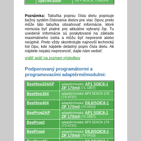
TB = SOIC8, TSSOP8
Specification
Poznámka:
Tabuľka popisu čísla dielu popisuje
bežný systém číslovania dielov pre viac čipov, preto
môže táto tabuľka obsahovať informácie, ktoré
nemusia byť platné pre aktuálne vybraný čip. Tu
uvedené informácie sú poskytované na základe
maximálneho úsilia a môžu byť nepresné alebo
neúplné. Preto vždy skontrolujte najnovší technický
list čipu, kde nájdete detailný popis čísla dielu. Ak
nájdete nejakú nepresnosť, dajte nám vedieť.
vrátiť späť na zoznam výsledkov
Podporovaný programátormi a
programovacími adaptérmi/modulmi:
Podporovaný
BeeHive204AP
AP1 SOIC8-1
adaptér/modul:
programátormi
ZIF 170mil
(71-1857)
a
programovacími
BeeHive304
adaptér/modul: AP3 SOIC8-170
(73-4737)
adaptérmi/modulmi.
BeeHive404
DIL8/SOIC8-1
adaptér/modul:
ZIF 170mil
(70-0410)
BeeProg2AP
AP1 SOIC8-1
adaptér/modul:
ZIF 170mil
(71-1857)
BeeProg3
adaptér/modul: AP3 SOIC8-170
(73-4737)
BeeProg4
DIL8/SOIC8-1
adaptér/modul:
ZIF 170mil
(70-0410)