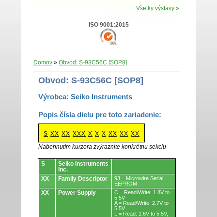
Všetky výstavy »
ISO 9001:2015
Domov
»
Obvod: S-93C56C [SOP8]
Obvod: S-93C56C [SOP8]
Výrobca: Seiko Instruments
Popis čísla dielu pre toto zariadenie:
S
XX
XX
XXX
X
X
X
XX
XX
XX
Nabehnutím kurzora zvýraznite konkrétnu sekciu
Obvody.
S
Seiko Instruments
Inc.
XX
Family Descriptor
93 = Microwire Serial
EEPROM
XX
Power Supply
C = Read/Write: 1.8V to
5.5V
A = Read/Write: 2.7V to
5.5V
L = Read: 1.6V to 5.5V,