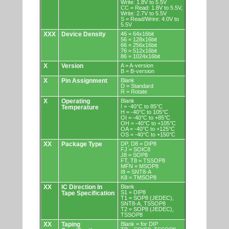
Write: 1.8V to 5.5V
CC = Read: 1.8V to 5.5V,
Write: 2.7V to 5.5V
S = Read/Wrire: 4.0V to
5.5V
XXX
Device Density
46 = 64x16bit
56 = 128x16bit
66 = 256x16bit
76 = 512x16bit
86 = 1024x16bit
X
Version
A = A-version
B = B-version
X
Pin Assignment
Blank
D = Standard
R = Rotate
X
Operating
Blank
I = -40°C to 85°C
Temperature
H = -40°C to 105°C
OI = -40°C to +85°C
OH = -40°C to +105°C
OA = -40°C to +125°C
OS = -40°C to +150°C
XX
Package Type
DP, D8 = DIP8
FJ = SOIC8
J8 = SOP8
FT, T8 = TSSOP8
MFN = MSOP8
I8 = SNT8-A
K8 = TMSOP8
XX
IC Direction In
Blank
S1 = DIP8
Tape Specification
T1 = SOP8 (JEDEC),
SNT8-A, TSSOP8
T2 = SOP8 (JEDEC),
TSSOP8
XX
Taping
Blank = for DIP