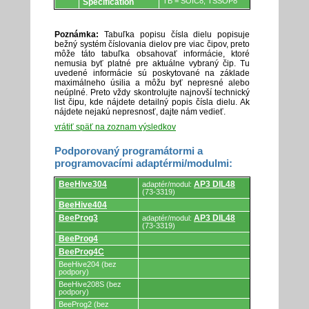
TB = SOIC8, TSSOP8
Specification
Poznámka:
Tabuľka popisu čísla dielu popisuje
bežný systém číslovania dielov pre viac čipov, preto
môže táto tabuľka obsahovať informácie, ktoré
nemusia byť platné pre aktuálne vybraný čip. Tu
uvedené informácie sú poskytované na základe
maximálneho úsilia a môžu byť nepresné alebo
neúplné. Preto vždy skontrolujte najnovší technický
list čipu, kde nájdete detailný popis čísla dielu. Ak
nájdete nejakú nepresnosť, dajte nám vedieť.
vrátiť späť na zoznam výsledkov
Podporovaný programátormi a
programovacími adaptérmi/modulmi:
Podporovaný
BeeHive304
AP3 DIL48
adaptér/modul:
programátormi
(73-3319)
a
BeeHive404
programovacími
adaptérmi/modulmi.
BeeProg3
AP3 DIL48
adaptér/modul:
(73-3319)
BeeProg4
BeeProg4C
BeeHive204 (bez
podpory)
BeeHive208S (bez
podpory)
BeeProg2 (bez