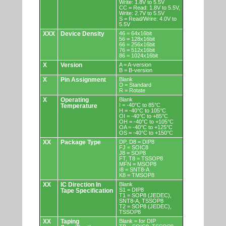
Write: 1.8V to 5.5V
CC = Read: 1.8V to 5.5V,
Write: 2.7V to 5.5V
S = Read/Wrire: 4.0V to
5.5V
XXX
Device Density
46 = 64x16bit
56 = 128x16bit
66 = 256x16bit
76 = 512x16bit
86 = 1024x16bit
X
Version
A = A-version
B = B-version
X
Pin Assignment
Blank
D = Standard
R = Rotate
X
Operating
Blank
I = -40°C to 85°C
Temperature
H = -40°C to 105°C
OI = -40°C to +85°C
OH = -40°C to +105°C
OA = -40°C to +125°C
OS = -40°C to +150°C
XX
Package Type
DP, D8 = DIP8
FJ = SOIC8
J8 = SOP8
FT, T8 = TSSOP8
MFN = MSOP8
I8 = SNT8-A
K8 = TMSOP8
XX
IC Direction In
Blank
S1 = DIP8
Tape Specification
T1 = SOP8 (JEDEC),
SNT8-A, TSSOP8
T2 = SOP8 (JEDEC),
TSSOP8
XX
Taping
Blank = for DIP