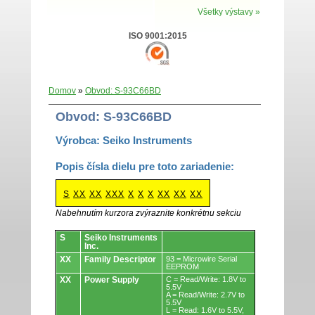
Všetky výstavy »
ISO 9001:2015
Domov
»
Obvod: S-93C66BD
Obvod: S-93C66BD
Výrobca: Seiko Instruments
Popis čísla dielu pre toto zariadenie:
S
XX
XX
XXX
X
X
X
XX
XX
XX
Nabehnutím kurzora zvýraznite konkrétnu sekciu
Obvody.
S
Seiko Instruments
Inc.
XX
Family Descriptor
93 = Microwire Serial
EEPROM
XX
Power Supply
C = Read/Write: 1.8V to
5.5V
A = Read/Write: 2.7V to
5.5V
L = Read: 1.6V to 5.5V,