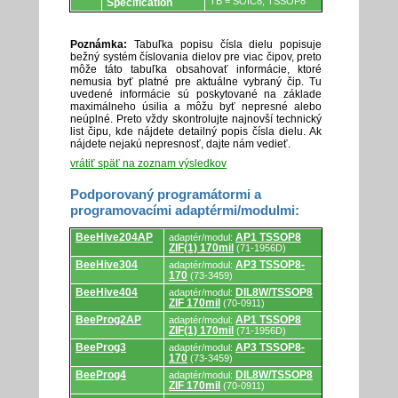
TB = SOIC8, TSSOP8
Specification
Poznámka:
Tabuľka popisu čísla dielu popisuje
bežný systém číslovania dielov pre viac čipov, preto
môže táto tabuľka obsahovať informácie, ktoré
nemusia byť platné pre aktuálne vybraný čip. Tu
uvedené informácie sú poskytované na základe
maximálneho úsilia a môžu byť nepresné alebo
neúplné. Preto vždy skontrolujte najnovší technický
list čipu, kde nájdete detailný popis čísla dielu. Ak
nájdete nejakú nepresnosť, dajte nám vedieť.
vrátiť späť na zoznam výsledkov
Podporovaný programátormi a
programovacími adaptérmi/modulmi:
Podporovaný
BeeHive204AP
AP1 TSSOP8
adaptér/modul:
programátormi
ZIF(1) 170mil
(71-1956D)
a
programovacími
BeeHive304
AP3 TSSOP8-
adaptér/modul:
adaptérmi/modulmi.
170
(73-3459)
BeeHive404
DIL8W/TSSOP8
adaptér/modul:
ZIF 170mil
(70-0911)
BeeProg2AP
AP1 TSSOP8
adaptér/modul:
ZIF(1) 170mil
(71-1956D)
BeeProg3
AP3 TSSOP8-
adaptér/modul:
170
(73-3459)
BeeProg4
DIL8W/TSSOP8
adaptér/modul:
ZIF 170mil
(70-0911)