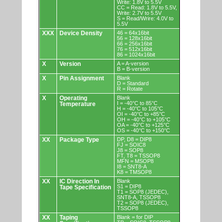
Write: 1.8V to 5.5V
CC = Read: 1.8V to 5.5V,
Write: 2.7V to 5.5V
S = Read/Wrire: 4.0V to
5.5V
XXX
Device Density
46 = 64x16bit
56 = 128x16bit
66 = 256x16bit
76 = 512x16bit
86 = 1024x16bit
X
Version
A = A-version
B = B-version
X
Pin Assignment
Blank
D = Standard
R = Rotate
X
Operating
Blank
I = -40°C to 85°C
Temperature
H = -40°C to 105°C
OI = -40°C to +85°C
OH = -40°C to +105°C
OA = -40°C to +125°C
OS = -40°C to +150°C
XX
Package Type
DP, D8 = DIP8
FJ = SOIC8
J8 = SOP8
FT, T8 = TSSOP8
MFN = MSOP8
I8 = SNT8-A
K8 = TMSOP8
XX
IC Direction In
Blank
S1 = DIP8
Tape Specification
T1 = SOP8 (JEDEC),
SNT8-A, TSSOP8
T2 = SOP8 (JEDEC),
TSSOP8
XX
Taping
Blank = for DIP