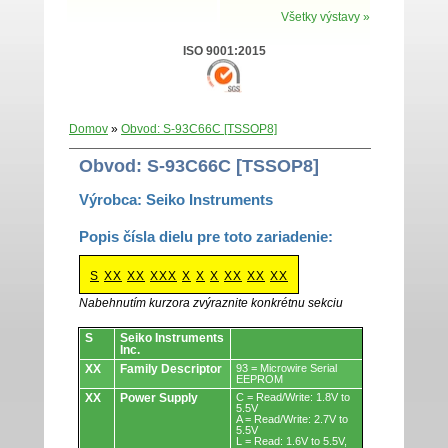
Všetky výstavy »
ISO 9001:2015
Domov
»
Obvod: S-93C66C [TSSOP8]
Obvod: S-93C66C [TSSOP8]
Výrobca: Seiko Instruments
Popis čísla dielu pre toto zariadenie:
S
XX
XX
XXX
X
X
X
XX
XX
XX
Nabehnutím kurzora zvýraznite konkrétnu sekciu
Obvody.
S
Seiko Instruments
Inc.
XX
Family Descriptor
93 = Microwire Serial
EEPROM
XX
Power Supply
C = Read/Write: 1.8V to
5.5V
A = Read/Write: 2.7V to
5.5V
L = Read: 1.6V to 5.5V,