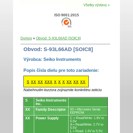
Všetky výstavy »
ISO 9001:2015
Domov
»
Obvod: S-93L66AD [SOIC8]
Obvod: S-93L66AD [SOIC8]
Výrobca: Seiko Instruments
Popis čísla dielu pre toto zariadenie:
S
XX
XX
XXX
X
X
X
XX
XX
XX
Nabehnutím kurzora zvýraznite konkrétnu sekciu
Obvody.
S
Seiko Instruments
Inc.
XX
Family Descriptor
93 = Microwire Serial
EEPROM
XX
Power Supply
C = Read/Write: 1.8V to
5.5V
A = Read/Write: 2.7V to
5.5V
L = Read: 1.6V to 5.5V,