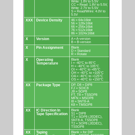
Write: 1.8V to 5.5V
CC = Read: 1.8V to 5.5V,
Write: 2.7V to 5.5V
S = Read/Wrire: 4.0V to
5.5V
XXX
Device Density
46 = 64x16bit
56 = 128x16bit
66 = 256x16bit
76 = 512x16bit
86 = 1024x16bit
X
Version
A = A-version
B = B-version
X
Pin Assignment
Blank
D = Standard
R = Rotate
X
Operating
Blank
I = -40°C to 85°C
Temperature
H = -40°C to 105°C
OI = -40°C to +85°C
OH = -40°C to +105°C
OA = -40°C to +125°C
OS = -40°C to +150°C
XX
Package Type
DP, D8 = DIP8
FJ = SOIC8
J8 = SOP8
FT, T8 = TSSOP8
MFN = MSOP8
I8 = SNT8-A
K8 = TMSOP8
XX
IC Direction In
Blank
S1 = DIP8
Tape Specification
T1 = SOP8 (JEDEC),
SNT8-A, TSSOP8
T2 = SOP8 (JEDEC),
TSSOP8
XX
Taping
Blank = for DIP