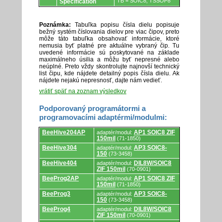
TB = SOIC8, TSSOP8
Specification
Poznámka:
Tabuľka popisu čísla dielu popisuje
bežný systém číslovania dielov pre viac čipov, preto
môže táto tabuľka obsahovať informácie, ktoré
nemusia byť platné pre aktuálne vybraný čip. Tu
uvedené informácie sú poskytované na základe
maximálneho úsilia a môžu byť nepresné alebo
neúplné. Preto vždy skontrolujte najnovší technický
list čipu, kde nájdete detailný popis čísla dielu. Ak
nájdete nejakú nepresnosť, dajte nám vedieť.
vrátiť späť na zoznam výsledkov
Podporovaný programátormi a
programovacími adaptérmi/modulmi:
Podporovaný
BeeHive204AP
AP1 SOIC8 ZIF
adaptér/modul:
programátormi
150mil
(71-1850)
a
programovacími
BeeHive304
AP3 SOIC8-
adaptér/modul:
adaptérmi/modulmi.
150
(73-3458)
BeeHive404
DIL8W/SOIC8
adaptér/modul:
ZIF 150mil
(70-0901)
BeeProg2AP
AP1 SOIC8 ZIF
adaptér/modul:
150mil
(71-1850)
BeeProg3
AP3 SOIC8-
adaptér/modul:
150
(73-3458)
BeeProg4
DIL8W/SOIC8
adaptér/modul:
ZIF 150mil
(70-0901)