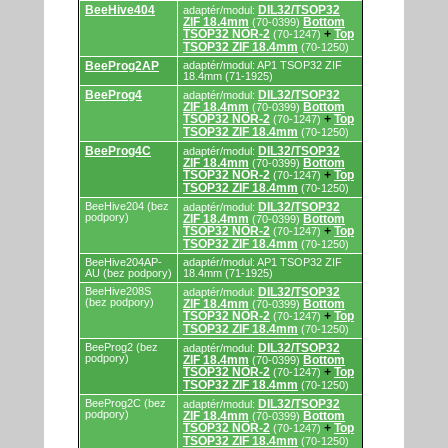
a
BeeHive404
DIL32/TSOP32
adaptér/modul:
programovacími
ZIF 18.4mm
Bottom
(70-0399)
adaptérmi/modulmi.
TSOP32 NOR-2
Top
(70-1247)
+
TSOP32 ZIF 18.4mm
(70-1250)
BeeProg2AP
adaptér/modul: AP1 TSOP32 ZIF
18.4mm (71-1925)
BeeProg4
DIL32/TSOP32
adaptér/modul:
ZIF 18.4mm
Bottom
(70-0399)
TSOP32 NOR-2
Top
(70-1247)
+
TSOP32 ZIF 18.4mm
(70-1250)
BeeProg4C
DIL32/TSOP32
adaptér/modul:
ZIF 18.4mm
Bottom
(70-0399)
TSOP32 NOR-2
Top
(70-1247)
+
TSOP32 ZIF 18.4mm
(70-1250)
BeeHive204 (bez
DIL32/TSOP32
adaptér/modul:
podpory)
ZIF 18.4mm
Bottom
(70-0399)
TSOP32 NOR-2
Top
(70-1247)
+
TSOP32 ZIF 18.4mm
(70-1250)
BeeHive204AP-
adaptér/modul: AP1 TSOP32 ZIF
AU (bez podpory)
18.4mm (71-1925)
BeeHive208S
DIL32/TSOP32
adaptér/modul:
(bez podpory)
ZIF 18.4mm
Bottom
(70-0399)
TSOP32 NOR-2
Top
(70-1247)
+
TSOP32 ZIF 18.4mm
(70-1250)
BeeProg2 (bez
DIL32/TSOP32
adaptér/modul:
podpory)
ZIF 18.4mm
Bottom
(70-0399)
TSOP32 NOR-2
Top
(70-1247)
+
TSOP32 ZIF 18.4mm
(70-1250)
BeeProg2C (bez
DIL32/TSOP32
adaptér/modul:
podpory)
ZIF 18.4mm
Bottom
(70-0399)
TSOP32 NOR-2
Top
(70-1247)
+
TSOP32 ZIF 18.4mm
(70-1250)