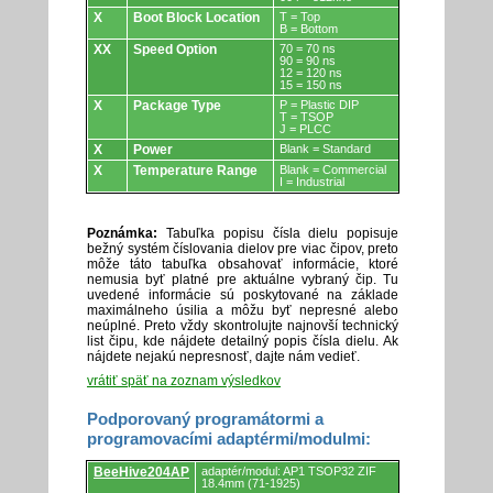
X
Boot Block Location
T = Top
B = Bottom
XX
Speed Option
70 = 70 ns
90 = 90 ns
12 = 120 ns
15 = 150 ns
X
Package Type
P = Plastic DIP
T = TSOP
J = PLCC
X
Power
Blank = Standard
X
Temperature Range
Blank = Commercial
I = Industrial
Poznámka:
Tabuľka popisu čísla dielu popisuje
bežný systém číslovania dielov pre viac čipov, preto
môže táto tabuľka obsahovať informácie, ktoré
nemusia byť platné pre aktuálne vybraný čip. Tu
uvedené informácie sú poskytované na základe
maximálneho úsilia a môžu byť nepresné alebo
neúplné. Preto vždy skontrolujte najnovší technický
list čipu, kde nájdete detailný popis čísla dielu. Ak
nájdete nejakú nepresnosť, dajte nám vedieť.
vrátiť späť na zoznam výsledkov
Podporovaný programátormi a
programovacími adaptérmi/modulmi:
Podporovaný
BeeHive204AP
adaptér/modul: AP1 TSOP32 ZIF
programátormi
18.4mm (71-1925)