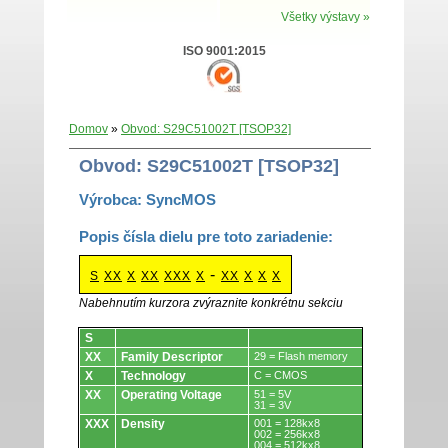
Všetky výstavy »
ISO 9001:2015
Domov
»
Obvod: S29C51002T [TSOP32]
Obvod: S29C51002T [TSOP32]
Výrobca: SyncMOS
Popis čísla dielu pre toto zariadenie:
-
S
XX
X
XX
XXX
X
XX
X
X
X
Nabehnutím kurzora zvýraznite konkrétnu sekciu
Obvody.
S
XX
Family Descriptor
29 = Flash memory
X
Technology
C = CMOS
XX
Operating Voltage
51 = 5V
31 = 3V
XXX
Density
001 = 128kx8
002 = 256kx8
004 = 512kx8