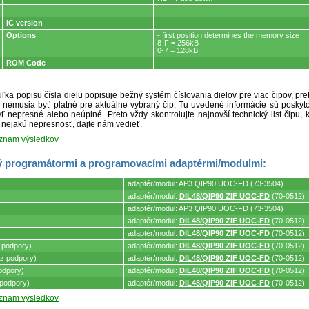
IC version
Options
- first position determines the memory size
8-F = 256kB
0-7 = 128kB
ROM Code
ľka popisu čísla dielu popisuje bežný systém číslovania dielov pre viac čipov, pr
ré nemusia byť platné pre aktuálne vybraný čip. Tu uvedené informácie sú posk
ť nepresné alebo neúplné. Preto vždy skontrolujte najnovší technický list čipu, k
e nejakú nepresnosť, dajte nám vedieť.
oznam výsledkov
 programátormi a programovacími adaptérmi/modulmi:
adaptér/modul: AP3 QIP90 UOC-FD (73-3504)
adaptér/modul:
DIL48/QIP90 ZIF UOC-FD
(70-0512)
adaptér/modul: AP3 QIP90 UOC-FD (73-3504)
mi.
adaptér/modul:
DIL48/QIP90 ZIF UOC-FD
(70-0512)
adaptér/modul:
DIL48/QIP90 ZIF UOC-FD
(70-0512)
 podpory)
adaptér/modul:
DIL48/QIP90 ZIF UOC-FD
(70-0512)
z podpory)
adaptér/modul:
DIL48/QIP90 ZIF UOC-FD
(70-0512)
odpory)
adaptér/modul:
DIL48/QIP90 ZIF UOC-FD
(70-0512)
podpory)
adaptér/modul:
DIL48/QIP90 ZIF UOC-FD
(70-0512)
oznam výsledkov