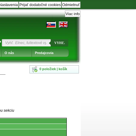
Nastavenia
Prijať dodatočné cookies
Odmietnuť
Viac info
?
VYHĽ.
O nás
Predajcovia
0 položiek | košík
nu sekciu