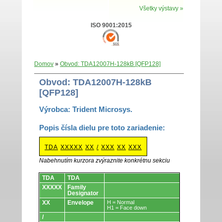
Všetky výstavy »
ISO 9001:2015
Domov
»
Obvod: TDA12007H-128kB [QFP128]
Obvod: TDA12007H-128kB
[QFP128]
Výrobca: Trident Microsys.
Popis čísla dielu pre toto zariadenie:
TDA
XXXXX
XX
/
XXX
XX
XXX
Nabehnutím kurzora zvýraznite konkrétnu sekciu
Obvody.
TDA
TDA
XXXXX
Family
Designator
XX
Envelope
H = Normal
H1 = Face down
/