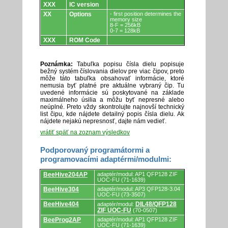
XXX
IC version
XX
Options
- first position determines the
memory size
8-F = 256kB
0-7 = 128kB
XXX
ROM Code
Poznámka:
Tabuľka popisu čísla dielu popisuje
bežný systém číslovania dielov pre viac čipov, preto
môže táto tabuľka obsahovať informácie, ktoré
nemusia byť platné pre aktuálne vybraný čip. Tu
uvedené informácie sú poskytované na základe
maximálneho úsilia a môžu byť nepresné alebo
neúplné. Preto vždy skontrolujte najnovší technický
list čipu, kde nájdete detailný popis čísla dielu. Ak
nájdete nejakú nepresnosť, dajte nám vedieť.
vrátiť späť na zoznam výsledkov
Podporovaný programátormi a
programovacími adaptérmi/modulmi:
Podporovaný
BeeHive204AP
adaptér/modul: AP1 QFP128 ZIF
programátormi
UOC-FU (71-1639)
a
BeeHive304
adaptér/modul: AP3 QFP128-3.04
programovacími
UOC-FU (73-3507)
adaptérmi/modulmi.
BeeHive404
DIL48/QFP128
adaptér/modul:
ZIF UOC-FU
(70-0507)
BeeProg2AP
adaptér/modul: AP1 QFP128 ZIF
UOC-FU (71-1639)