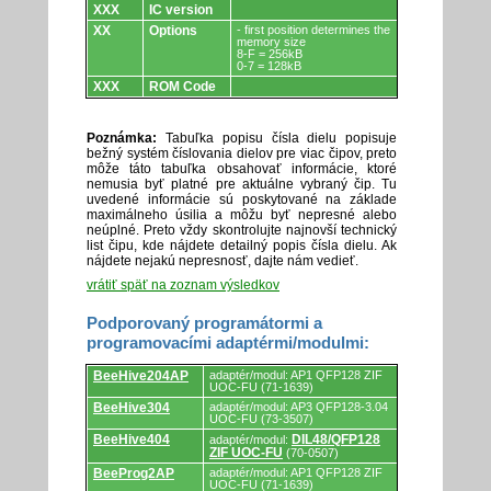
XXX
IC version
XX
Options
- first position determines the
memory size
8-F = 256kB
0-7 = 128kB
XXX
ROM Code
Poznámka:
Tabuľka popisu čísla dielu popisuje
bežný systém číslovania dielov pre viac čipov, preto
môže táto tabuľka obsahovať informácie, ktoré
nemusia byť platné pre aktuálne vybraný čip. Tu
uvedené informácie sú poskytované na základe
maximálneho úsilia a môžu byť nepresné alebo
neúplné. Preto vždy skontrolujte najnovší technický
list čipu, kde nájdete detailný popis čísla dielu. Ak
nájdete nejakú nepresnosť, dajte nám vedieť.
vrátiť späť na zoznam výsledkov
Podporovaný programátormi a
programovacími adaptérmi/modulmi:
Podporovaný
BeeHive204AP
adaptér/modul: AP1 QFP128 ZIF
programátormi
UOC-FU (71-1639)
a
BeeHive304
adaptér/modul: AP3 QFP128-3.04
programovacími
UOC-FU (73-3507)
adaptérmi/modulmi.
BeeHive404
DIL48/QFP128
adaptér/modul:
ZIF UOC-FU
(70-0507)
BeeProg2AP
adaptér/modul: AP1 QFP128 ZIF
UOC-FU (71-1639)