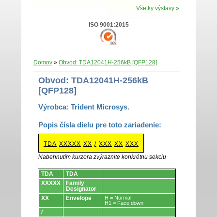
Všetky výstavy »
ISO 9001:2015
Domov
»
Obvod: TDA12041H-256kB [QFP128]
Obvod: TDA12041H-256kB
[QFP128]
Výrobca: Trident Microsys.
Popis čísla dielu pre toto zariadenie:
TDA
XXXXX
XX
/
XXX
XX
XXX
Nabehnutím kurzora zvýraznite konkrétnu sekciu
Obvody.
TDA
TDA
XXXXX
Family
Designator
XX
Envelope
H = Normal
H1 = Face down
/