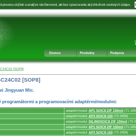
kytovanu služieb a analýze návštevnosti, ale bez spracovania akýchkoľvek osobných údajov.
Prejsť
Prejsť
Prejsť
Prejsť
na
na
na
na
výber
hlavnú
obsah
navigáciu
jazyka
navigáciu
v
päte
Domov
Produkty
Podpora
C24C02 [SOP8]
SC24C02 [SOP8]
i Jingyuan Mic.
 programátormi a programovacími adaptérmi/modulmi:
adaptér/modul:
AP1 SOIC8 ZIF 150mil
(71-185
adaptér/modul:
AP3 SOIC8-150
(73-3458)
adaptér/modul:
DIL8W/SOIC8 ZIF 150mil
(70-0
mi.
adaptér/modul:
AP1 SOIC8 ZIF 150mil
(71-185
adaptér/modul:
AP3 SOIC8-150
(73-3458)