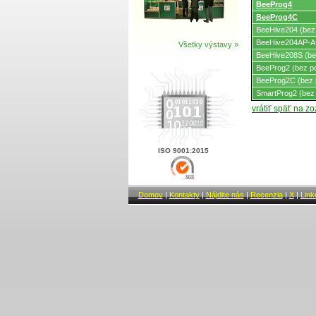
BeeProg4
BeeProg4C
BeeHive204 (bez
BeeHive204AP-AU
Všetky výstavy »
BeeHive208S (be
BeeProg2 (bez p
BeeProg2C (bez 
SmartProg2 (bez
vrátiť späť na z
ISO 9001:2015
Domov
|
Kontakty
|
Nájdite nás
|
Recenzia
|
X
|
Link