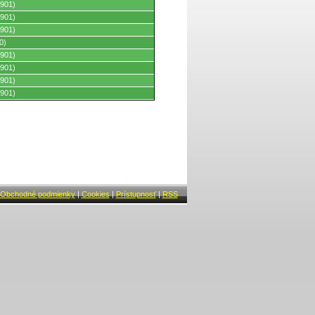
901)
901)
901)
0)
901)
901)
901)
901)
Obchodné podmienky
|
Cookies
|
Prístupnosť
|
RSS