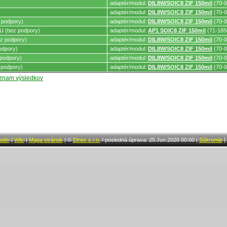
adaptér/modul:
DIL8W/SOIC8 ZIF 150mil
(70-0
adaptér/modul:
DIL8W/SOIC8 ZIF 150mil
(70-0
 podpory)
adaptér/modul:
DIL8W/SOIC8 ZIF 150mil
(70-0
 (bez podpory)
adaptér/modul:
AP1 SOIC8 ZIF 150mil
(71-185
z podpory)
adaptér/modul:
DIL8W/SOIC8 ZIF 150mil
(70-0
odpory)
adaptér/modul:
DIL8W/SOIC8 ZIF 150mil
(70-0
podpory)
adaptér/modul:
DIL8W/SOIC8 ZIF 150mil
(70-0
 podpory)
adaptér/modul:
DIL8W/SOIC8 ZIF 150mil
(70-0
oznam výsledkov
edIn
|
Wiki
|
Mapa stránok
|
©
Elnec s.r.o.
/
posledná úprava: 25.Jun.2026 00:00
|
Súkromie
|