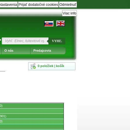
Nastavenia
Prijať dodatočné cookies
Odmietnuť
Viac info
?
VYHĽ.
O nás
Predajcovia
0 položiek | košík
0)
901)
0)