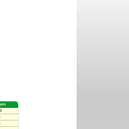
nato
3
-
-