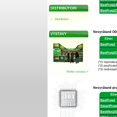
BeeProg2
DISTRIBÚTORI
BeeProg2
Distribútori
Nevyrábané ODM
VÝSTAVY
Nevyrábané
Elnec
ODM
produkty,
BeeProg2
plná
podpora
BeeProg2
od
Elnecu.
(*1) nepredáva
(*2) používate
(*3) nedostupn
Všetky výstavy »
Nevyrábané pro
Nevyrábané
Eln
produkty,
stále
BeeProg2
podporovan
SmartProg
BeeHive2