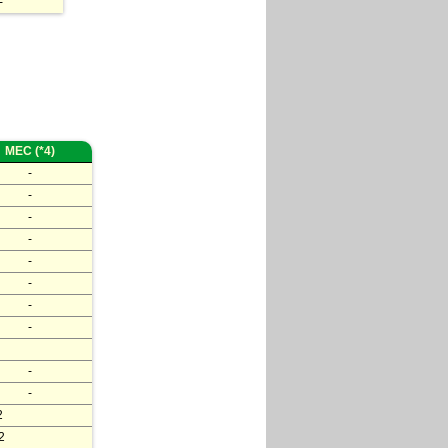
-
MEC (*4)
-
-
-
-
-
-
-
-
-
-
2
2