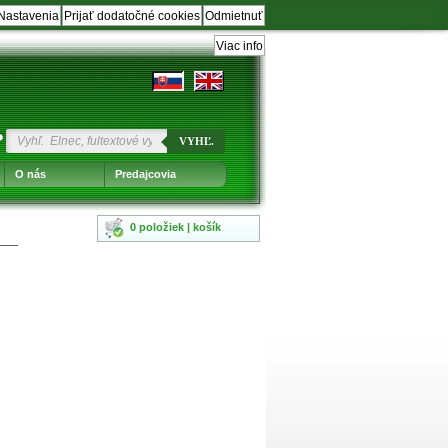
Nastavenia
Prijať dodatočné cookies
Odmietnuť
Viac info
?
VYHĽ.
O nás
Predajcovia
0 položiek | košík