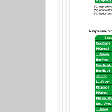
MEMprog2
(*1) nepredáva
(*2) používate
(*3) nedostupn
Nevyrábané pro
Nevyrábané
Elne
produkty,
nepodporov
BeeProg+
žiadnym
spôsobom.
PIKprog2
T51prog2
BeeProg
BeeHive4+
BeeHive4
JetProg
LabProg+
PIKprog+
PIKprog
PREPROM-
SmartProg
T51prog