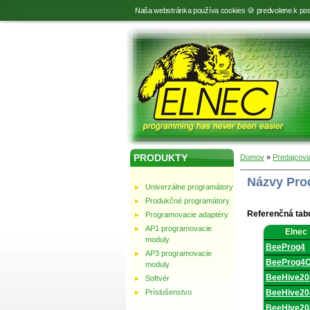
Naša webstránka používa cookies 🍪 predvolene k pos
PRODUKTY
Domov
»
Predajcovi
Názvy Pro
Univerzálne programátory
Produkčné programátory
Referenčná tab
Programovacie adaptéry
Názvy
AP1 programovacie
Elnec
Produktov
moduly
ODM
BeeProg4
Partnerov.
AP3 programovacie
BeeProg4
moduly
BeeHive20
Softvér
Príslušenstvo
BeeHive20
BeeHive2