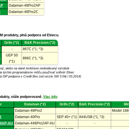
AP
Dataman-48Pro2AP
C
Dataman-48Pro2C
 produkty, plná podpora od Elnecu.
Grifo (*2)
B&K Precision (*2)
-
867C (*1, *3)
UEP 50
C
866C (*1, *3)
(*1)
ný, alebo na dané teritórium nedodávaný výrobok
lia týchto programátorov môžu používať softvér Elnec
á ISP podpora s Credit Box (od verzie SW 3.04j / 03.2014)
dukty, stále podporované.
Viac info
ec
Dataman (*2)
Grifo (*2)
B&K Precision (*2)
Mi
Dataman-48Pro2
-
-
Model 188
é.
2
Dataman-40Pro
SEP 40+ (*1)
844USB (*1, *3)
04AP-AU
Dataman-448Pro2AP-AU
-
-