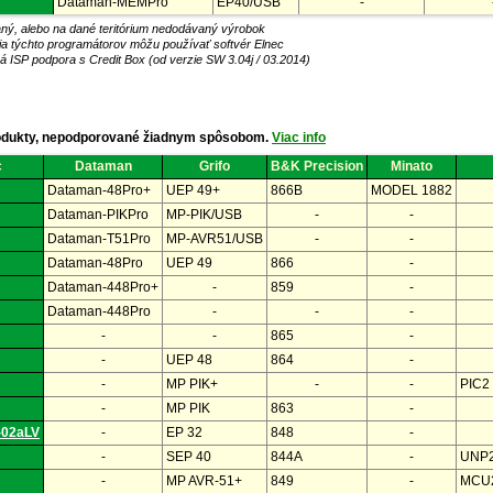
Dataman-MEMPro
EP40/USB
-
ný, alebo na dané teritórium nedodávaný výrobok
lia týchto programátorov môžu používať softvér Elnec
á ISP podpora s Credit Box (od verzie SW 3.04j / 03.2014)
dukty, nepodporované žiadnym spôsobom.
Viac info
c
Dataman
Grifo
B&K Precision
Minato
ané
Dataman-48Pro+
UEP 49+
866B
MODEL 1882
Dataman-PIKPro
MP-PIK/USB
-
-
Dataman-T51Pro
MP-AVR51/USB
-
-
Dataman-48Pro
UEP 49
866
-
Dataman-448Pro+
-
859
-
Dataman-448Pro
-
-
-
-
-
865
-
-
UEP 48
864
-
-
MP PIK+
-
-
PIC2
-
MP PIK
863
-
02aLV
-
EP 32
848
-
-
SEP 40
844A
-
UNP
-
MP AVR-51+
849
-
MCU