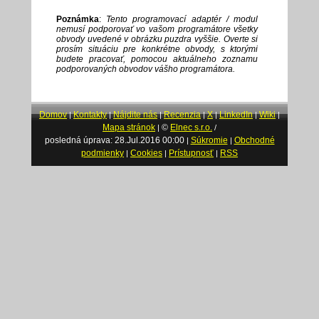
Poznámka
:
Tento programovací adaptér / modul
nemusí podporovať vo vašom programátore všetky
obvody uvedené v obrázku puzdra vyššie. Overte si
prosím situáciu pre konkrétne obvody, s ktorými
budete pracovať, pomocou aktuálneho zoznamu
podporovaných obvodov vášho programátora.
Domov
Kontakty
Nájdite nás
Recenzia
X
LinkedIn
Wiki
|
|
|
|
|
|
|
Mapa stránok
©
Elnec s.r.o.
|
/
posledná úprava: 28.Jul.2016 00:00
Súkromie
Obchodné
|
|
podmienky
Cookies
Prístupnosť
RSS
|
|
|