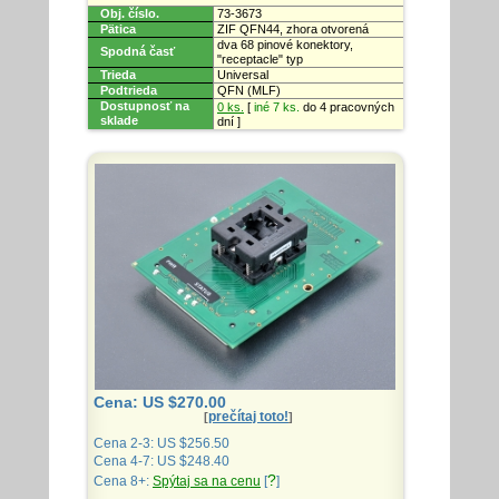
Obj. číslo.
73-3673
Pätica
ZIF QFN44, zhora otvorená
dva 68 pinové konektory,
Spodná časť
"receptacle" typ
Trieda
Universal
Podtrieda
QFN (MLF)
Dostupnosť na
0 ks.
[
iné 7 ks.
do 4 pracovných
sklade
dní ]
Cena: US $270.00
prečítaj toto!
[
]
Cena 2-3: US $256.50
Cena 4-7: US $248.40
?
Cena 8+:
Spýtaj sa na cenu
[
]