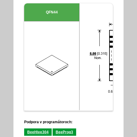
QFN44
Podpora v programátoroch:
BeeHive304
BeeProg3