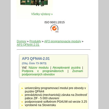
Všetky výstavy »
ISO 9001:2015
Domov
»
Produkty
»
AP3 programovacie moduly
»
AP3 QFN44-2.01
AP3 QFN44-2.01
(Obj. číslo 73-3673)
Viď:
Názov modulu
|
Akceptované puzdra
|
Podpora v programátoroch
|
Zoznam
podporovaných obvodov
Tabuľka
so
univerzálny programovací modul pre obvody v
špecifikáciami
puzdre QFN44
adaptérov
prevádzková (mechanická) záruka na životnosť
pätice ZIF - 5 000 otvorení
podporované softvérom PG4UW od verzie 3.25
vyrobené na Slovensku