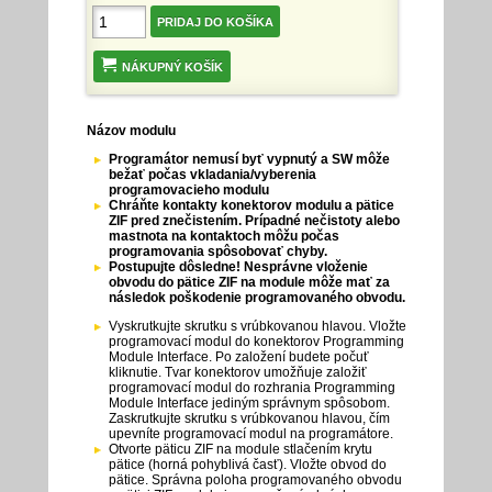
NÁKUPNÝ KOŠÍK
Názov modulu
Programátor nemusí byť vypnutý a SW môže
bežať počas vkladania/vyberenia
programovacieho modulu
Chráňte kontakty konektorov modulu a pätice
ZIF pred znečistením. Prípadné nečistoty alebo
mastnota na kontaktoch môžu počas
programovania spôsobovať chyby.
Postupujte dôsledne! Nesprávne vloženie
obvodu do pätice ZIF na module môže mať za
následok poškodenie programovaného obvodu.
Vyskrutkujte skrutku s vrúbkovanou hlavou. Vložte
programovací modul do konektorov Programming
Module Interface. Po založení budete počuť
kliknutie. Tvar konektorov umožňuje založiť
programovací modul do rozhrania Programming
Module Interface jediným správnym spôsobom.
Zaskrutkujte skrutku s vrúbkovanou hlavou, čím
upevníte programovací modul na programátore.
Otvorte päticu ZIF na module stlačením krytu
pätice (horná pohyblivá časť). Vložte obvod do
pätice. Správna poloha programovaného obvodu