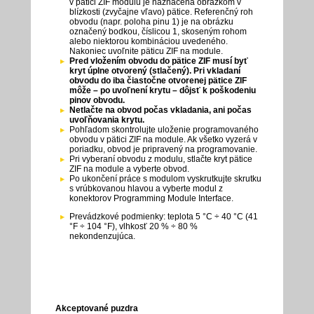
v pätici ZIF modulu je naznačená obrázkom v
blízkosti (zvyčajne vľavo) pätice. Referenčný roh
obvodu (napr. poloha pinu 1) je na obrázku
označený bodkou, číslicou 1, skoseným rohom
alebo niektorou kombináciou uvedeného.
Nakoniec uvoľnite päticu ZIF na module.
Pred vložením obvodu do pätice ZIF musí byť
kryt úplne otvorený (stlačený). Pri vkladaní
obvodu do iba čiastočne otvorenej pätice ZIF
môže – po uvoľnení krytu – dôjsť k poškodeniu
pinov obvodu.
Netlačte na obvod počas vkladania, ani počas
uvoľňovania krytu.
Pohľadom skontrolujte uloženie programovaného
obvodu v pätici ZIF na module. Ak všetko vyzerá v
poriadku, obvod je pripravený na programovanie.
Pri vyberaní obvodu z modulu, stlačte kryt pätice
ZIF na module a vyberte obvod.
Po ukončení práce s modulom vyskrutkujte skrutku
s vrúbkovanou hlavou a vyberte modul z
konektorov Programming Module Interface.
Prevádzkové podmienky: teplota 5 °C ÷ 40 °C (41
°F ÷ 104 °F), vlhkosť 20 % ÷ 80 %
nekondenzujúca.
Akceptované puzdra