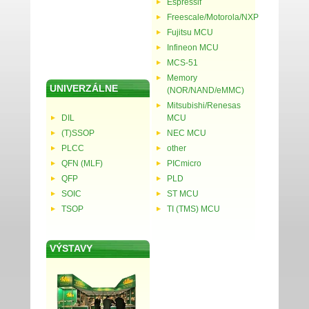
Espressif
Freescale/Motorola/NXP
Fujitsu MCU
Infineon MCU
MCS-51
Memory
UNIVERZÁLNE
(NOR/NAND/eMMC)
Mitsubishi/Renesas
DIL
MCU
(T)SSOP
NEC MCU
PLCC
other
QFN (MLF)
PICmicro
QFP
PLD
SOIC
ST MCU
TSOP
TI (TMS) MCU
VÝSTAVY