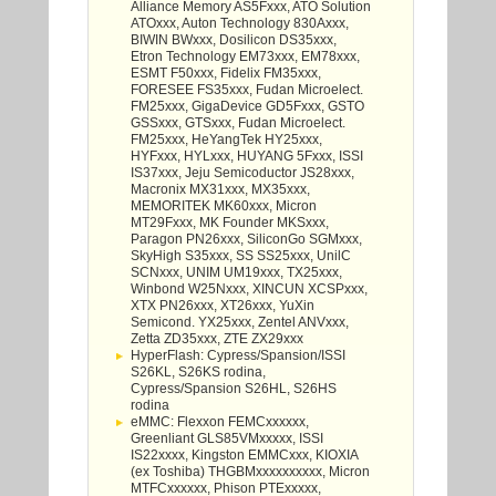
Alliance Memory AS5Fxxx, ATO Solution
ATOxxx, Auton Technology 830Axxx,
BIWIN BWxxx, Dosilicon DS35xxx,
Etron Technology EM73xxx, EM78xxx,
ESMT F50xxx, Fidelix FM35xxx,
FORESEE FS35xxx, Fudan Microelect.
FM25xxx, GigaDevice GD5Fxxx, GSTO
GSSxxx, GTSxxx, Fudan Microelect.
FM25xxx, HeYangTek HY25xxx,
HYFxxx, HYLxxx, HUYANG 5Fxxx, ISSI
IS37xxx, Jeju Semicoductor JS28xxx,
Macronix MX31xxx, MX35xxx,
MEMORITEK MK60xxx, Micron
MT29Fxxx, MK Founder MKSxxx,
Paragon PN26xxx, SiliconGo SGMxxx,
SkyHigh S35xxx, SS SS25xxx, UnilC
SCNxxx, UNIM UM19xxx, TX25xxx,
Winbond W25Nxxx, XINCUN XCSPxxx,
XTX PN26xxx, XT26xxx, YuXin
Semicond. YX25xxx, Zentel ANVxxx,
Zetta ZD35xxx, ZTE ZX29xxx
HyperFlash: Cypress/Spansion/ISSI
S26KL, S26KS rodina,
Cypress/Spansion S26HL, S26HS
rodina
eMMC: Flexxon FEMCxxxxxx,
Greenliant GLS85VMxxxxx, ISSI
IS22xxxx, Kingston EMMCxxx, KIOXIA
(ex Toshiba) THGBMxxxxxxxxxx, Micron
MTFCxxxxxx, Phison PTExxxxx,