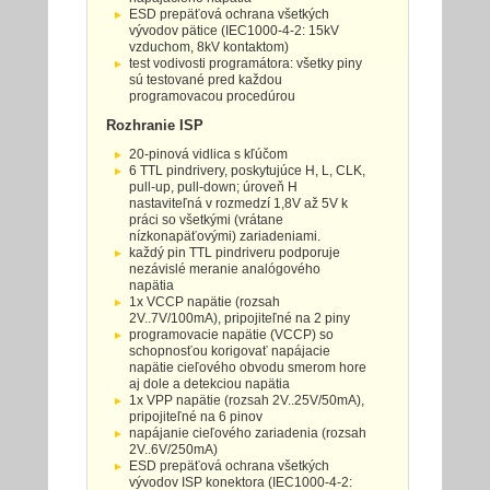
ESD prepäťová ochrana všetkých
vývodov pätice (IEC1000-4-2: 15kV
vzduchom, 8kV kontaktom)
test vodivosti programátora: všetky piny
sú testované pred každou
programovacou procedúrou
Rozhranie ISP
20-pinová vidlica s kľúčom
6 TTL pindrivery, poskytujúce H, L, CLK,
pull-up, pull-down; úroveň H
nastaviteľná v rozmedzí 1,8V až 5V k
práci so všetkými (vrátane
nízkonapäťovými) zariadeniami.
každý pin TTL pindriveru podporuje
nezávislé meranie analógového
napätia
1x VCCP napätie (rozsah
2V..7V/100mA), pripojiteľné na 2 piny
programovacie napätie (VCCP) so
schopnosťou korigovať napájacie
napätie cieľového obvodu smerom hore
aj dole a detekciou napätia
1x VPP napätie (rozsah 2V..25V/50mA),
pripojiteľné na 6 pinov
napájanie cieľového zariadenia (rozsah
2V..6V/250mA)
ESD prepäťová ochrana všetkých
vývodov ISP konektora (IEC1000-4-2: