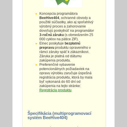
Koncepcia programátora
BeeHive404
, ochranné obvody a
použité súčiastky, ako aj spoľahlivý
výrobný proces a zahorovanie
dovoľujú poskytnúť na programátor
3-ročnú záruku
(s obmedzením 25
000 cyklov na pätice ZIF).
Elnec poskytuje
bezplatnú
prepravu
produktu opraveného v
rámci záruky späť k zákazníkovi.
Záruka je platná od dátumu
zakúpenia produktu.
Preferenčné vybavenie
potencionálnych požiadaviek na
opravu výrobku zaručuje úspešná
registrácia produktu, ktorá by mala
byť vykonaná do 60 dní od
zakúpenia na tejto stránke:
Registrácia produktu
.
Špecifikácia (multiprogramovací
systém BeeHive404)