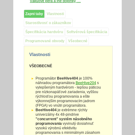
Vákuové perá a iné doplnky, …
Zapni taby
Vlastnosti
Starostlivosť o zákazníkov
Špecifikácia hardvéru
Softvérová špecifikácia
Programované obvody
Všeobecné
Vlastnosti
VŠEOBECNÉ
Programátor
BeeHive404
je 100%
náhradou programátora
BeeHive204
s
vylepšeným hardvérom - lepšou päticou
pre nízkonapäťové zariadenia, vyššou
rýchlosťou programovania a ešte
výkonnejším programovacím jadrom
(FPGA) vo vnútri programátora.
BeeHive404
je extrémne rýchly
univerzálny 4x 48-pindrive
"concurrent" systém násobného
programovania
vyvinutý dosiahnuť
vysokú výrobnú efektivitu
programovania s minimálnym zásahom