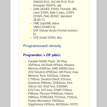
TANGO PLD, OrCAD PLD, PLD
Designer ISDATA, atď.
JAM (JEDEC STAPL Format), JBC
(Jam STAPL Byte Code), STAPL
(STAPL File) JEDEC standard
JESD-71
VME (ispVME súbor
VME2.0/VME3.0)
SVF (Serial Vector Format revision
E)
STP (Actel STAPL file)
Programované obvody
Programátor, v ZIF pätici:
Parallel NAND Flash: 3D Plus
3DFNxxx, All-Flash AFAxxx, Alliance
Memory AS9Fxxx, AMD AM30LVxxx,
ATO Solution AFNDxxx, MST5xxx, Axia
Memory Tech. AX20xxx, Chipsip
CT49xxx, Deutron Electr. ASUxxx,
Dosilicon FMNxxx, DSNDxxx, Eon
Silicon Sol. EN27xxx, ESIGMA
ES27xxx, ES71xxx, ESMT F59xxx,
FM6xxx, Flexxon FHNDxxx, Fidelix
FMNxxx, FORESEE FS33xxx, FSNxxx,
Fudan Microelect. FM29xxx,
GigaDevice GD9xxx, MD5Nxxx, GSTO