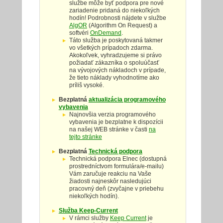
službe môže byť podpora pre nové
zariadenie pridaná do niekoľkých
hodín! Podrobnosti nájdete v službe
AlgOR
(Algorithm On Request) a
softvéri
OnDemand
.
Táto služba je poskytovaná takmer
vo všetkých prípadoch zdarma.
Akokoľvek, vyhradzujeme si právo
požiadať zákazníka o spoluúčasť
na vývojových nákladoch v prípade,
že tieto náklady vyhodnotíme ako
príliš vysoké.
Bezplatná
aktualizácia programového
vybavenia
Najnovšia verzia programového
vybavenia je bezplatne k dispozícii
na našej WEB stránke v časti
na
tejto stránke
Bezplatná
Technická podpora
Technická podpora Elnec (dostupná
prostredníctvom formulára/e-mailu)
Vám zaručuje reakciu na Vaše
žiadosti najneskôr nasledujúci
pracovný deň (zvyčajne v priebehu
niekoľkých hodín).
Služba Keep-Current
V rámci služby
Keep Current
je