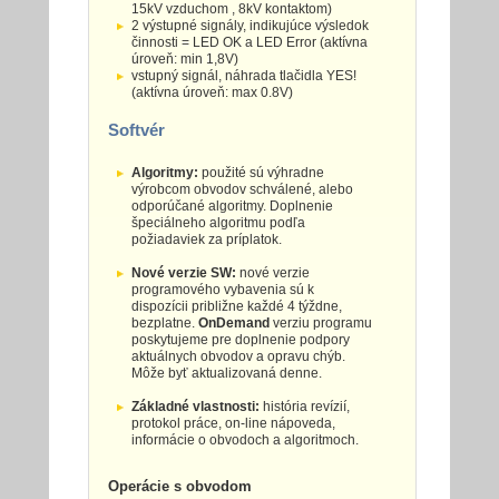
15kV vzduchom , 8kV kontaktom)
2 výstupné signály, indikujúce výsledok
činnosti = LED OK a LED Error (aktívna
úroveň: min 1,8V)
vstupný signál, náhrada tlačidla YES!
(aktívna úroveň: max 0.8V)
Softvér
Algoritmy:
použité sú výhradne
výrobcom obvodov schválené, alebo
odporúčané algoritmy. Doplnenie
špeciálneho algoritmu podľa
požiadaviek za príplatok.
Nové verzie SW:
nové verzie
programového vybavenia sú k
dispozícii približne každé 4 týždne,
bezplatne.
OnDemand
verziu programu
poskytujeme pre doplnenie podpory
aktuálnych obvodov a opravu chýb.
Môže byť aktualizovaná denne.
Základné vlastnosti:
história revízií,
protokol práce, on-line nápoveda,
informácie o obvodoch a algoritmoch.
Operácie s obvodom