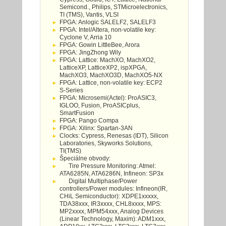
Semicond., Philips, STMicroelectronics,
TI (TMS), Vantis, VLSI
FPGA: Anlogic SALELF2, SALELF3
FPGA: Intel/Altera, non-volatile key:
Cyclone V, Arria 10
FPGA: Gowin LittleBee, Arora
FPGA: JingZhong Wily
FPGA: Lattice: MachXO, MachXO2,
LatticeXP, LatticeXP2, ispXPGA,
MachXO3, MachXO3D, MachXO5-NX
FPGA: Lattice, non-volatile key: ECP2
S-Series
FPGA: Microsemi(Actel): ProASIC3,
IGLOO, Fusion, ProASICplus,
SmartFusion
FPGA: Pango Compa
FPGA: Xilinx: Spartan-3AN
Clocks: Cypress, Renesas (IDT), Silicon
Laboratories, Skyworks Solutions,
TI(TMS)
Špeciálne obvody:
Tire Pressure Monitoring: Atmel:
ATA6285N, ATA6286N, Infineon: SP3x
Digital Multiphase/Power
controllers/Power modules: Infineon(IR,
CHiL Semiconductor): XDPE1xxxxx,
TDA38xxx, IR3xxxx, CHL8xxxx, MPS:
MP2xxxx, MPM54xxx, Analog Devices
(Linear Technology, Maxim): ADM1xxx,