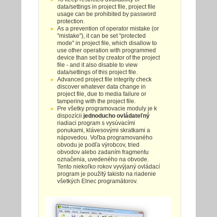
data/settings in project file, project file
usage can be prohibited by password
protection.
As a prevention of operator mistake (or
"mistake"), it can be set "protected
mode" in project file, which disallow to
use other operation with programmed
device than set by creator of the project
file - and it also disable to view
data/settings of this project file.
Advanced project file integrity check
discover whatever data change in
project file, due to media failure or
tampering with the project file.
Pre všetky programovacie moduly je k
dispozícii
jednoducho ovládateľný
riadiaci program s vysúvacími
ponukami, klávesovými skratkami a
nápovedou. Voľba programovaného
obvodu je podľa výrobcov, tried
obvodov alebo zadaním fragmentu
označenia, uvedeného na obvode.
Tento niekoľko rokov vyvýjaný ovládací
program je použitý takisto na riadenie
všetkých Elnec programátorov.