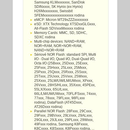
Samsung KLMxxxxxxx, SanDisk
SDINxxxx, SK Hynix (ex Hynix)
H26Mxxxxxxxx, Swissbit
SFEMxxxxxxxxxxxxxxxxx rodina
eMCP: Micron MT29xZZZxxxxxxxx
eSD: XTX Technology XTSDxxGLGxxx,
All-Flash SDVxxxMxxxxx rodina
Memory Cards: MMC, SD, SDHC,
SDXC rodina
Multi-chip devices: NAND+RAM,
NOR+RAM, NOR+NOR+RAM,
NAND+NOR+RAM
Sériové NOR Flash: standard SPI, Multi
I/O - Dual I/O, Quad I/O, Dual-Quad I/O,
Octa I/O (25Bxxx, 25Dxxx, 25Exxx,
25Fxxx, 25Hxxx, 25Lxxx, 25Mxxx,
25Pxxx, 25Qxxx, 25Rxxx, 25Sxxx,
25Txxx, 25Uxxx, 25Vxxx, 25Wxxx,
25Xxxx, 25LW/UW/LM/UMxxx, XPxxx,
26Vxxx, 28HS/HLxxx, 35Xxxx, 45PExx,
55LX/Xxxx, 65U/Lxxx,
66L/LM/UM/UWxxx, 70FL/FSxxx, 74xxx,
77xxx, 78xxx, 79FLxxx, 98FLxxx
rodina), DataFlash (AT45Dxxx,
AT26Dxxx rodina)
Parallel NOR Flash: 28Fxxx, 29Cxxx,
29Fxxx, 29BVxxx, 29LVxxx, 29ALxxx,
29GLxxx, 29JLxxx, 29PLxxx, 29Wxxx,
49Fxxx rodina, Samsung K8Fxxxx,
K8Cxxxx, K8Sxxxx, K8Pxxxx rodina, ...