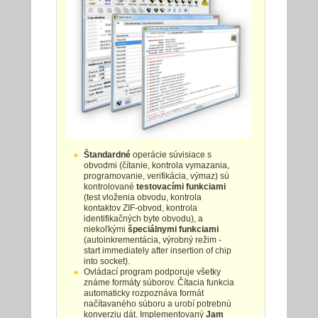
Štandardné
operácie súvisiace s
obvodmi (čítanie, kontrola vymazania,
programovanie, verifikácia, výmaz) sú
kontrolované
testovacími funkciami
(test vloženia obvodu, kontrola
kontaktov ZIF-obvod, kontrola
identifikačných byte obvodu), a
niekoľkými
špeciálnymi funkciami
(autoinkrementácia, výrobný režim -
start immediately after insertion of chip
into socket).
Ovládací program podporuje všetky
známe formáty súborov. Čítacia funkcia
automaticky rozpoznáva formát
načítavaného súboru a urobí potrebnú
konverziu dát. Implementovaný
Jam