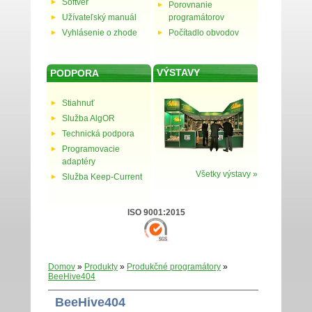
Softvér
Porovnanie
Užívateľský manuál
programátorov
Vyhlásenie o zhode
Počítadlo obvodov
VÝSTAVY
PODPORA
Stiahnuť
Služba AlgOR
Technická podpora
Programovacie
adaptéry
Všetky výstavy »
Služba Keep-Current
ISO 9001:2015
Domov
»
Produkty
»
Produkčné programátory
»
BeeHive404
BeeHive404