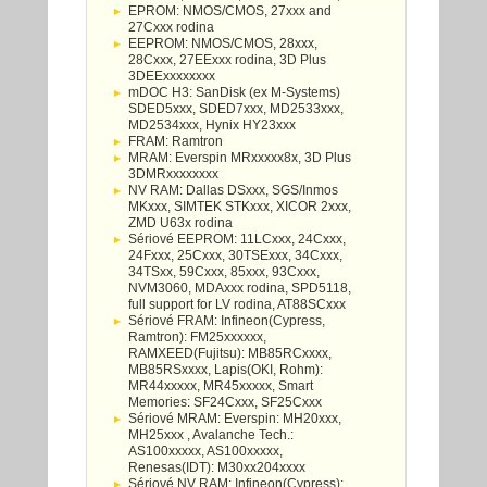
EPROM: NMOS/CMOS, 27xxx and
27Cxxx rodina
EEPROM: NMOS/CMOS, 28xxx,
28Cxxx, 27EExxx rodina, 3D Plus
3DEExxxxxxxx
mDOC H3: SanDisk (ex M-Systems)
SDED5xxx, SDED7xxx, MD2533xxx,
MD2534xxx, Hynix HY23xxx
FRAM: Ramtron
MRAM: Everspin MRxxxxx8x, 3D Plus
3DMRxxxxxxxx
NV RAM: Dallas DSxxx, SGS/Inmos
MKxxx, SIMTEK STKxxx, XICOR 2xxx,
ZMD U63x rodina
Sériové EEPROM: 11LCxxx, 24Cxxx,
24Fxxx, 25Cxxx, 30TSExxx, 34Cxxx,
34TSxx, 59Cxxx, 85xxx, 93Cxxx,
NVM3060, MDAxxx rodina, SPD5118,
full support for LV rodina, AT88SCxxx
Sériové FRAM: Infineon(Cypress,
Ramtron): FM25xxxxxx,
RAMXEED(Fujitsu): MB85RCxxxx,
MB85RSxxxx, Lapis(OKI, Rohm):
MR44xxxxx, MR45xxxxx, Smart
Memories: SF24Cxxx, SF25Cxxx
Sériové MRAM: Everspin: MH20xxx,
MH25xxx , Avalanche Tech.:
AS100xxxxx, AS100xxxxx,
Renesas(IDT): M30xx204xxxx
Sériové NV RAM: Infineon(Cypress):