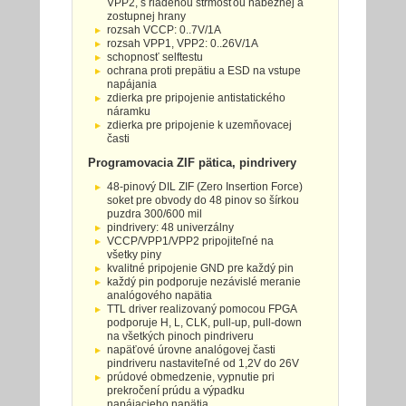
VPP2, s riadenou strmosťou nábežnej a
zostupnej hrany
rozsah VCCP: 0..7V/1A
rozsah VPP1, VPP2: 0..26V/1A
schopnosť selftestu
ochrana proti prepätiu a ESD na vstupe
napájania
zdierka pre pripojenie antistatického
náramku
zdierka pre pripojenie k uzemňovacej
časti
Programovacia ZIF pätica, pindrivery
48-pinový DIL ZIF (Zero Insertion Force)
soket pre obvody do 48 pinov so šírkou
puzdra 300/600 mil
pindrivery: 48 univerzálny
VCCP/VPP1/VPP2 pripojiteľné na
všetky piny
kvalitné pripojenie GND pre každý pin
každý pin podporuje nezávislé meranie
analógového napätia
TTL driver realizovaný pomocou FPGA
podporuje H, L, CLK, pull-up, pull-down
na všetkých pinoch pindriveru
napäťové úrovne analógovej časti
pindriveru nastaviteľné od 1,2V do 26V
prúdové obmedzenie, vypnutie pri
prekročení prúdu a výpadku
napájacieho napätia