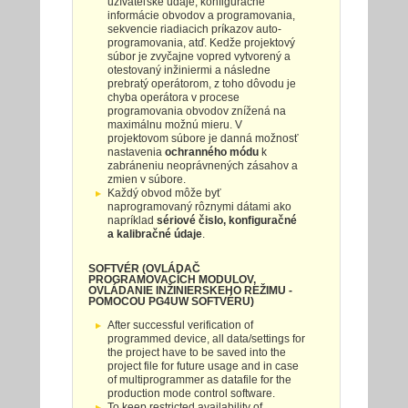
užívateľské údaje, konfiguračné
informácie obvodov a programovania,
sekvencie riadiacich príkazov auto-
programovania, atď. Kedže projektový
súbor je zvyčajne vopred vytvorený a
otestovaný inžiniermi a následne
prebratý operátorom, z toho dôvodu je
chyba operátora v procese
programovania obvodov znížená na
maximálnu možnú mieru. V
projektovom súbore je danná možnosť
nastavenia
ochranného módu
k
zabráneniu neoprávnených zásahov a
zmien v súbore.
Každý obvod môže byť
naprogramovaný rôznymi dátami ako
napríklad
sériové čislo, konfiguračné
a kalibračné údaje
.
SOFTVÉR (OVLÁDAČ
PROGRAMOVACÍCH MODULOV,
OVLÁDANIE INŽINIERSKEHO REŽIMU -
POMOCOU PG4UW SOFTVÉRU)
After successful verification of
programmed device, all data/settings for
the project have to be saved into the
project file for future usage and in case
of multiprogrammer as datafile for the
production mode control software.
To keep restricted availability of