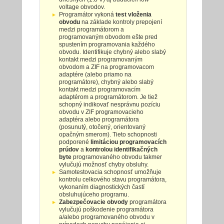
voltage obvodov.
Programátor vykoná
test vloženia
obvodu
na základe kontroly prepojení
medzi programátorom a
programovaným obvodom ešte pred
spustením programovania každého
obvodu. Identifikuje chybný alebo slabý
kontakt medzi programovaným
obvodom a ZIF na programovacom
adaptére (alebo priamo na
programátore), chybný alebo slabý
kontakt medzi programovacím
adaptérom a programátorom. Je tiež
schopný indikovať nesprávnu pozíciu
obvodu v ZIF programovacieho
adaptéra alebo programátora
(posunutý, otočený, orientovaný
opačným smerom). Tieto schopnosti
podporené
limitáciou programovacích
prúdov
a
kontrolou identifikačných
byte
programovaného obvodu takmer
vylučujú možnosť chyby obsluhy.
Samotestovacia schopnosť umožňuje
kontrolu celkového stavu programátora,
vykonaním diagnostických častí
obsluhujúceho programu.
Zabezpečovacie obvody
programátora
vylučujú poškodenie programátora
a/alebo programovaného obvodu v