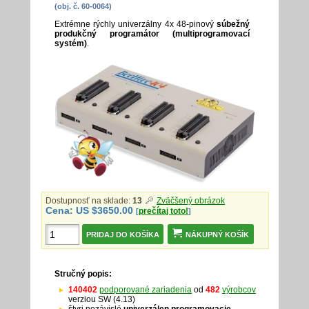
(obj. č. 60-0064)
Extrémne rýchly univerzálny 4x 48-pinový
súbežný
produkčný programátor (multiprogramovací
systém)
.
Dostupnosť na sklade:
13
Zväčšený obrázok
Cena: US $3650.00
prečítaj toto!
[
]
NÁKUPNÝ KOŠÍK
Stručný popis:
140402
podporované zariadenia
od
482
výrobcov
verziou SW (4.13)