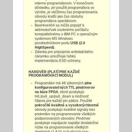
interne programátorom. V konečnom
dôsledku, pri použití programátora vo
výrobe, je väčšinou čas programovania
obvodu kratší ako čas obsluhy
programátora operátorom.
BeeHive404 sa môže pripojiť k
akémukoľvek osobnému počítaču
kompatibilnému s IBM PC s operačným
systémom MS Windows
prostredníctvom portu
USB (2.0
HighSpeed)
.
Zdierka pre pripojenie antistatického
náramku umožňuje ľahkú
implementáciu ESD ochrany.
HARDVÉR (PLATÍ PRE KAŽDÉ
PROGRAMOVACÍ MODUL)
Programátor má 48 výkonných
plne
konfigurovateľných TTL pindriverov
na báze FPGA
, ktoré poskytujú
H/L/pull_up/pull_down a možnosť
čítania pre každý pin pätice. Použité
pokročilé kvalitné a vysokorýchlostné
obvody poskytujú kvalitné signály bez
prekmitov na programovanie všetkých
podporovaných obvodov. Pindriver
poskytuje napájacie napätie dostatočne
nízke na programovanie všetkých
dnešných (1.8 V) aj budúcich low-