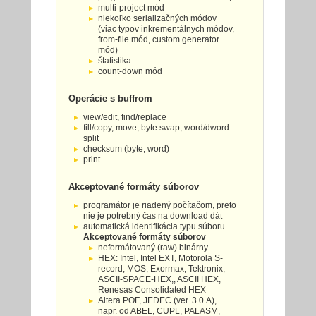
multi-project mód
niekoľko serializačných módov
(viac typov inkrementálnych módov,
from-file mód, custom generator
mód)
štatistika
count-down mód
Operácie s buffrom
view/edit, find/replace
fill/copy, move, byte swap, word/dword
split
checksum (byte, word)
print
Akceptované formáty súborov
programátor je riadený počítačom, preto
nie je potrebný čas na download dát
automatická identifikácia typu súboru
Akceptované formáty súborov
neformátovaný (raw) binárny
HEX: Intel, Intel EXT, Motorola S-
record, MOS, Exormax, Tektronix,
ASCII-SPACE-HEX,, ASCII HEX,
Renesas Consolidated HEX
Altera POF, JEDEC (ver. 3.0.A),
napr. od ABEL, CUPL, PALASM,