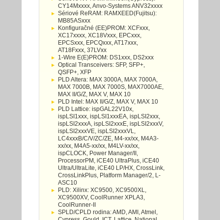
CY14Mxxxx, Anvo-Systems ANV32xxxx
Sériové ReRAM: RAMXEED(Fujitsu):
MB85ASxxx
Konfiguračné (EE)PROM: XCFxxx,
XC17xxxx, XC18Vxxx, EPCxxx,
EPCSxxx, EPCQxxx, AT17xxx,
AT18Fxxx, 37LVxx
1-Wire E(E)PROM: DS1xxx, DS2xxx
Optical Transceivers: SFP, SFP+,
QSFP+, XFP
PLD Altera: MAX 3000A, MAX 7000A,
MAX 7000B, MAX 7000S, MAX7000AE,
MAX II/G/Z, MAX V, MAX 10
PLD Intel: MAX II/G/Z, MAX V, MAX 10
PLD Lattice: ispGAL22V10x,
ispLSI1xxx, ispLSI1xxxEA, ispLSI2xxx,
ispLSI2xxxA, ispLSI2xxxE, ispLSI2xxxV,
ispLSI2xxxVE, ispLSI2xxxVL,
LC4xxxB/C/V/ZC/ZE, M4-xx/xx, M4A3-
xx/xx, M4A5-xx/xx, M4LV-xx/xx,
ispCLOCK, Power Manager/II,
ProcessorPM, iCE40 UltraPlus, iCE40
Ultra/UltraLite, iCE40 LP/HX, CrossLink,
CrossLinkPlus, Platform Manager/2, L-
ASC10
PLD: Xilinx: XC9500, XC9500XL,
XC9500XV, CoolRunner XPLA3,
CoolRunner-II
SPLD/CPLD rodina: AMD, AMI, Atmel,
Cypress, Gould, ICT, Lattice, National