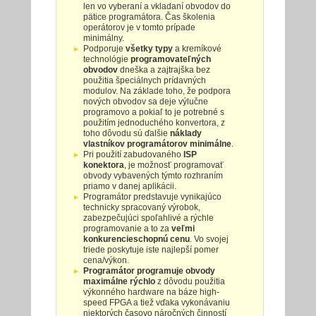
len vo vyberaní a vkladaní obvodov do
pätice programátora. Čas školenia
operátorov je v tomto prípade
minimálny.
Podporuje
všetky typy
a kremíkové
technológie
programovateľných
obvodov
dneška a zajtrajška bez
použitia špeciálnych prídavných
modulov. Na základe toho, že podpora
nových obvodov sa deje výlučne
programovo a pokiaľ to je potrebné s
použitím jednoduchého konvertora, z
toho dôvodu sú ďalšie
náklady
vlastníkov programátorov minimálne
.
Pri použití zabudovaného
ISP
konektora
, je možnosť programovať
obvody vybavených týmto rozhraním
priamo v danej aplikácii.
Programátor predstavuje vynikajúco
technicky spracovaný výrobok,
zabezpečujúci spoľahlivé a rýchle
programovanie a to za
veľmi
konkurencieschopnú cenu
. Vo svojej
triede poskytuje iste najlepší pomer
cena/výkon.
Programátor programuje obvody
maximálne rýchlo
z dôvodu použitia
výkonného hardware na báze high-
speed FPGA a tiež vďaka vykonávaniu
niektorých časovo náročných činností