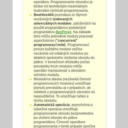
operátora. Programovanie obvodov je
blízke ich teoretickým maximálnym
hodnotám rýchlosti programovania.
BeeHive404
pozostáva zo štyroch
nezávislých
izolovaných
univerzálnych modulov
, založených na
použití programátorov podobných
programátoru
BeeProg4
. Na základe
toho môžu jednotlivé moduly pracovať
asynchrónne (
"concurrent"
programovací mód
). Programovací
proces každého modulu začína
nezávisle od ostatných modulov po
detekcii správneho vloženia obvodu do
pätice. V konečnom dôsledku počas
prevádzky troch modulov môže
operátor manipulovať s obvodom
voľného modulu.
Modulárna stavba (nezávislá činnosť
programovacích modulov) umožňuje
plynulú prevádzku aj v prípadoch, ak
niektoré z programovaných obvodov sú
nepoužiteľné. To umožňuje ľahkú a
rýchlu obsluhu.
Automatická operácia
: asynchróna a
súbežná operácia umožňuje
programovanie obvodu bezprostredne
po vložení obvodu do pätice
programátora. Činnosť operátora
programovania v tomto prípade spočíva