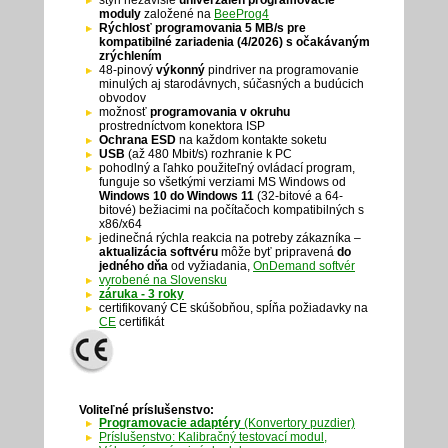
štyri nezávislé
univerzálen programovacie
moduly
založené na
BeeProg4
Rýchlosť programovania 5 MB/s pre
kompatibilné zariadenia (4/2026) s očakávaným
zrýchlením
48-pinový
výkonný
pindriver na programovanie
minulých aj starodávnych, súčasných a budúcich
obvodov
možnosť
programovania v okruhu
prostredníctvom konektora ISP
Ochrana ESD
na každom kontakte soketu
USB
(až 480 Mbit/s) rozhranie k PC
pohodlný a ľahko použiteľný ovládací program,
funguje so všetkými verziami MS Windows od
Windows 10
do
Windows 11
(32-bitové a 64-
bitové) bežiacimi na počítačoch kompatibilných s
x86/x64
jedinečná rýchla reakcia na potreby zákazníka –
aktualizácia softvéru
môže byť pripravená
do
jedného dňa
od vyžiadania,
OnDemand softvér
vyrobené na Slovensku
záruka - 3 roky
certifikovaný CE skúšobňou, spĺňa požiadavky na
CE
certifikát
Voliteľné príslušenstvo:
Programovacie adaptéry
(Konvertory puzdier)
Príslušenstvo: Kalibračný testovací modul,