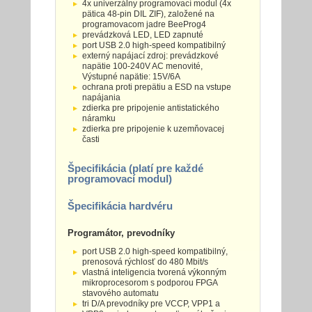
4x univerzálny programovací modul (4x
pätica 48-pin DIL ZIF), založené na
programovacom jadre BeeProg4
prevádzková LED, LED zapnuté
port USB 2.0 high-speed kompatibilný
externý napájací zdroj: prevádzkové
napätie 100-240V AC menovité,
Výstupné napätie: 15V/6A
ochrana proti prepätiu a ESD na vstupe
napájania
zdierka pre pripojenie antistatického
náramku
zdierka pre pripojenie k uzemňovacej
časti
Špecifikácia (platí pre každé
programovací modul)
Špecifikácia hardvéru
Programátor, prevodníky
port USB 2.0 high-speed kompatibilný,
prenosová rýchlosť do 480 Mbit/s
vlastná inteligencia tvorená výkonným
mikroprocesorom s podporou FPGA
stavového automatu
tri D/A prevodníky pre VCCP, VPP1 a