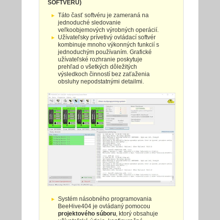
SOFTVÉRU)
Táto časť softvéru je zameraná na
jednoduché sledovanie
veľkoobjemových výrobných operácií.
Užívateľsky prívetivý ovládací softvér
kombinuje mnoho výkonných funkcií s
jednoduchým používaním. Grafické
užívateľské rozhranie poskytuje
prehľad o všetkých dôležitých
výsledkoch činností bez zaťaženia
obsluhy nepodstatnými detailmi.
Systém násobného programovania
BeeHive404 je ovládaný pomocou
projektového súboru
, ktorý obsahuje