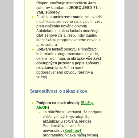
Player
umožnuje interpretáciu
Jam
súborov štandardu
JEDEC JESD-71
a
VME súborov
Funkcia
autoinkrementácie
zabezpečí
modifikáciu sériového čísla v buffri vždy
pred vložením nového obvodu.
Autoinkrementačná funkcia umožňuje
čítať sériové čísla, resp. individuálnu
identifikáciu programovaného obvodu
aj zo súboru.
Software taktiež poskytuje množstvo
informácií o programovanom obvode,
okrem iných napr. aj
obrázky všetkých
dostupných puzdier
a
popis spôsobu
označovania
každého nami
podporovaného obvodu (prefixy a
sufixy).
Starostlivosť o zákazníkov
Podpora na nové obvody (
Služby
AlgOR
)
Je dôležité si uvedomiť, že podpora
väčšiny nových vyžaduje iba
aktualizáciu softvéru, pretože
BeeHive404 je skutočne
univerzálny (
BeeProg4
)
programátor. Vďaka našej rýchlej