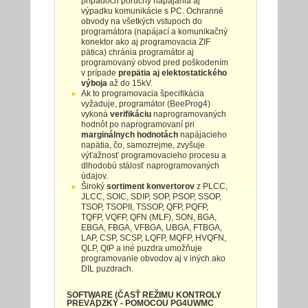
prípadoch poruchy napájania aj
výpadku komunikácie s PC. Ochranné
obvody na všetkých vstupoch do
programátora (napájací a komunikačný
konektor ako aj programovacia ZIF
pätica) chránia programátor aj
programovaný obvod pred poškodením
v prípade
prepätia aj elektostatického
výboja
až do 15kV.
Ak to programovacia špecifikácia
vyžaduje, programátor (BeeProg4)
vykoná
verifikáciu
naprogramovaných
hodnôt po naprogramovaní pri
marginálnych hodnotách
napájacieho
napätia, čo, samozrejme, zvyšuje
výťažnosť programovacieho procesu a
dlhodobú stálosť naprogramovaných
údajov.
Široký
sortiment konvertorov
z PLCC,
JLCC, SOIC, SDIP, SOP, PSOP, SSOP,
TSOP, TSOPII, TSSOP, QFP, PQFP,
TQFP, VQFP, QFN (MLF), SON, BGA,
EBGA, FBGA, VFBGA, UBGA, FTBGA,
LAP, CSP, SCSP, LQFP, MQFP, HVQFN,
QLP, QIP a iné puzdra umožňuje
programovanie obvodov aj v iných ako
DIL puzdrach.
SOFTWARE (ČASŤ REŽIMU KONTROLY
PREVÁDZKY - POMOCOU PG4UWMC