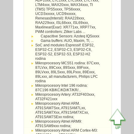
ADP10xx, LTC2xxx, LTC3xxx, LTC7xxx,
LTM4xxx, MAX20xxx, MAX34xxx, TI
(TMS) TPS5xxxx, TPS6xxxx,
UCD3xxxxx, UCD9xxxxx,
Renesas(Intersil): RAA228xxx,
RAA229xxx, ISL68xxx, ISL69xxx,
Maxlinear(Exar): XR771xx, XRP77xx,
PWM controllers: Zilker Labs ...
Capacitive Sensors: Azoteq IQSxxxx
Gama buffers: AUO, Maxim, TI, ...
SoC and modules Espressif: ESP32,
ESP32-C2, ESP32-C3, ESP32-C6,
ESP32-S2, ESP32-S3, ESP32-H2
rodina
Mikroprocesory MCS51 rodina: 87Cxxx,
87LVxx, 89Cxxx, 89Sxxx, 89Fxxx,
89LVxxx, 89LSxxx, 89LPxxx, 89Exxx,
89Lxxx, all manufacturers, Philips LPC
rodina
Mikroprocesory Intel 196 rodina:
87C196 KB/KC/KD/KT/KR/...
Mikroprocesory Artery: AT32F403xxx,
AT32F421xxx
Mikroprocesory Atmel ARM.
AT91SAM7Sxx, AT91SAM7Lxx,
AT91SAM7Xxx, AT91SAM7XCxx,
AT91SAM7SExx rodina;
Mikroprocesory Atmel ARM9:
AT91SAM9xxx rodina;
Mikroprocesory Atmel ARM Cortex-M3: