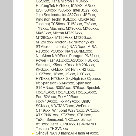
GSSxxx, Hana Micron HM34xxx,
HeYangTek HYNxxx, ICMAX IMSxxx,
ISSI IS34xxx, IS35xxx, Intel JS29Fxxx,
Jeju Semicoductor JS27xxx, JSFxxx,
Kingston Techn. KSLxxx, KIOXIA (ex
Toshiba) TC58xxx, TH58xxx, TY8xxx,
TY9xxx, Macronix MX30xxx, MX60xxx,
MX63xxx, Micron MT29Axxx,
MT29Cxxx, MT29Fxxx, MT29Gxxx,
MT29Rxxx, Micron (ex Numonyx ex
STMicroelectronics) NANDxxx, MIRA
P1Uxxx, PSUxxx, NANYA NM1xxx,
NeuMem NM9Fxxx, Paragon PN61xxx,
PowerFlash A1Uxxx, ASUxxx, FSUxxx,
Samsung K5xxx, K9xxx, KM29Nxxx,
KFGxxx, KFMxxx, SK Hynix H27xxx,
HY27xxx, H8xxx, H9xxx, HYCxxx,
HYDxxx, HYGxxx, SkyHigh (ex Cypress
ex Spansion) S34Mxxx, Spansion
S19MNxxx, S30Mxxx, S76xxx, Spectek
FxxL41Axx, FxxL41Bxx, FxxL51Axxx,
FxxL52Axxx, FxxM29Bxxx,
FxxM40Axxx, FxxM49Axxx, UnilC
SCNxxx, VDATA VDxxx, WeForce
CT49xxx, Winbond W29Nxxx, W71xxx,
XTX PN61xxx, XT27xxx, XT61xxx,
YuXin Semicond. YX21xxx, Zentel
A5Uxxx, Zetta ZDNDxxx, LBA-NAND
Toshiba THGVNxxx
Sériové NAND flash: All-Flash AFAxxx,