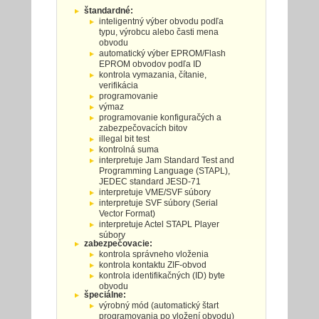
štandardné:
inteligentný výber obvodu podľa
typu, výrobcu alebo časti mena
obvodu
automatický výber EPROM/Flash
EPROM obvodov podľa ID
kontrola vymazania, čítanie,
verifikácia
programovanie
výmaz
programovanie konfiguračých a
zabezpečovacích bitov
illegal bit test
kontrolná suma
interpretuje Jam Standard Test and
Programming Language (STAPL),
JEDEC standard JESD-71
interpretuje VME/SVF súbory
interpretuje SVF súbory (Serial
Vector Format)
interpretuje Actel STAPL Player
súbory
zabezpečovacie:
kontrola správneho vloženia
kontrola kontaktu ZIF-obvod
kontrola identifikačných (ID) byte
obvodu
špeciálne:
výrobný mód (automatický štart
programovania po vložení obvodu)