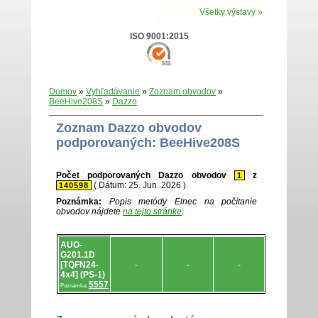
Všetky výstavy »
ISO 9001:2015
Domov
»
Vyhľadávanie
»
Zoznam obvodov
»
BeeHive208S
»
Dazzo
Zoznam Dazzo obvodov
podporovaných: BeeHive208S
Počet podporovaných Dazzo obvodov
z
1
( Dátum: 25. Jun. 2026 )
140598
Poznámka:
Popis metódy Elnec na počítanie
obvodov nájdete
na tejto stránke
.
Zoznam
AUO-
.
G201.1D
[TQFN24-
-
-
-
4x4] (PS-1)
5557
Poznámka: