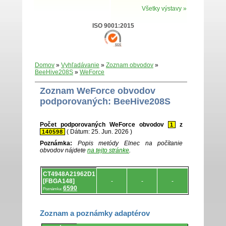
Všetky výstavy »
ISO 9001:2015
Domov
»
Vyhľadávanie
»
Zoznam obvodov
»
BeeHive208S
»
WeForce
Zoznam WeForce obvodov
podporovaných: BeeHive208S
Počet podporovaných WeForce obvodov
z
1
( Dátum: 25. Jun. 2026 )
140598
Poznámka:
Popis metódy Elnec na počítanie
obvodov nájdete
na tejto stránke
.
Zoznam
CT4948A21962D1
.
[FBGA148]
-
-
-
6590
Poznámka:
Zoznam a poznámky adaptérov