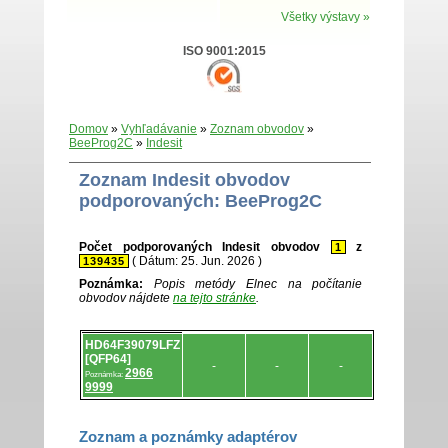
Všetky výstavy »
ISO 9001:2015
Domov
»
Vyhľadávanie
»
Zoznam obvodov
»
BeeProg2C
»
Indesit
Zoznam Indesit obvodov
podporovaných: BeeProg2C
Počet podporovaných Indesit obvodov
z
1
( Dátum: 25. Jun. 2026 )
139435
Poznámka:
Popis metódy Elnec na počítanie
obvodov nájdete
na tejto stránke
.
Zoznam
HD64F39079LFZ
.
[QFP64]
-
-
-
2966
Poznámka:
9999
Zoznam a poznámky adaptérov