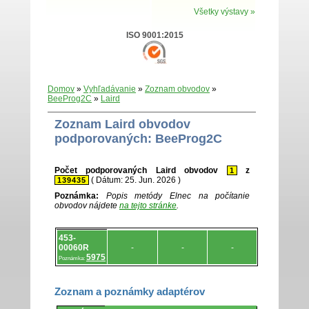
Všetky výstavy »
ISO 9001:2015
Domov
»
Vyhľadávanie
»
Zoznam obvodov
»
BeeProg2C
»
Laird
Zoznam Laird obvodov
podporovaných: BeeProg2C
Počet podporovaných Laird obvodov
z
1
( Dátum: 25. Jun. 2026 )
139435
Poznámka:
Popis metódy Elnec na počítanie
obvodov nájdete
na tejto stránke
.
Zoznam
453-
.
00060R
-
-
-
5975
Poznámka:
Zoznam a poznámky adaptérov