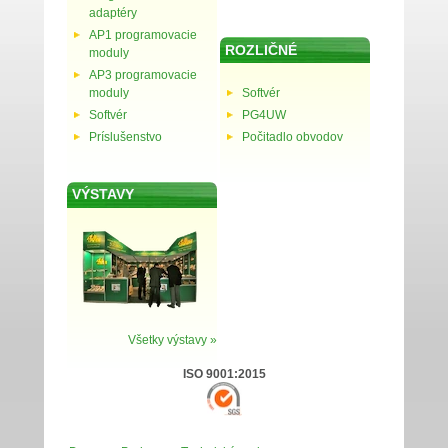
adaptéry
AP1 programovacie
ROZLIČNÉ
moduly
AP3 programovacie
moduly
Softvér
Softvér
PG4UW
Príslušenstvo
Počitadlo obvodov
VÝSTAVY
Všetky výstavy »
ISO 9001:2015