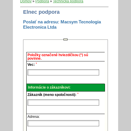
Domov
»
Podpora
»
Technická podpora
Elnec podpora
Poslať na adresu: Macsym Tecnologia
Electronica Ltda
Elnec
Položky označené hviezdičkou (*) sú
-
povinné.
Technická
*
podpora.
Vec:
Informácie o zákazníkovi:
*
Zákazník (meno spoločnosti):
Adresa: