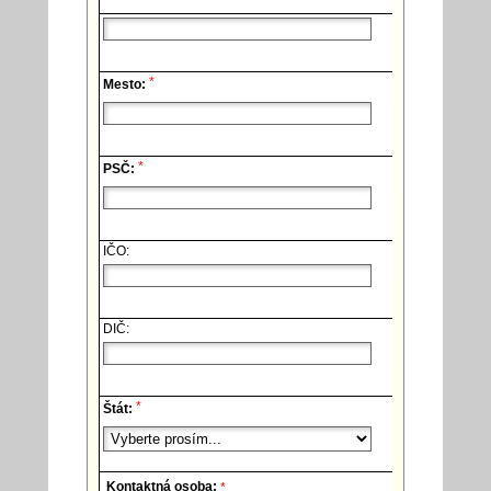
*
Mesto:
*
PSČ:
IČO:
DIČ:
*
Štát:
Kontaktná osoba:
*