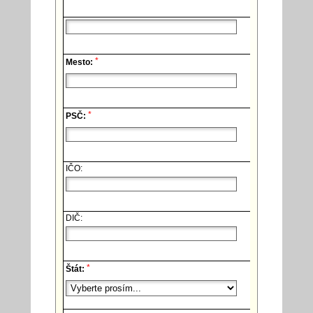
*
Mesto:
*
PSČ:
IČO:
DIČ:
*
Štát: