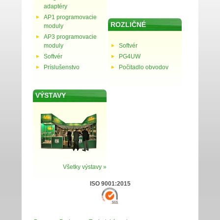
adaptéry
AP1 programovacie
ROZLIČNÉ
moduly
AP3 programovacie
moduly
Softvér
Softvér
PG4UW
Príslušenstvo
Počitadlo obvodov
VÝSTAVY
Všetky výstavy »
ISO 9001:2015