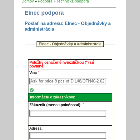
Domov
»
Podpora
»
Technická podpora
Elnec podpora
Poslať na adresu: Elnec - Objednávky a
administrácia
Elnec - Objednávky a administrácia
Elnec
Položky označené hviezdičkou (*) sú
-
povinné.
Technická
*
podpora.
Vec:
Informácie o zákazníkovi:
*
Zákazník (meno spoločnosti):
Adresa: