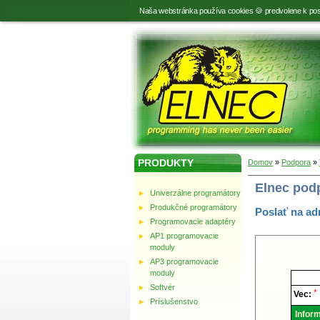
Naša webstránka používa cookies 🍪 predvolene k pos
PRODUKTY
Domov
»
Podpora
»
Elnec pod
Univerzálne programátory
Produkčné programátory
Poslať na ad
Programovacie adaptéry
AP1 programovacie
moduly
AP3 programovacie
moduly
Elnec
-
Softvér
Techni
*
Vec:
podpor
Príslušenstvo
Inform