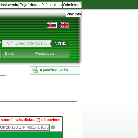
Nastavenia
Prijať dodatočné cookies
Odmietnuť
Viac info
?
VYHĽ.
O nás
Predajcovia
0 položiek | košík
načené hviezdičkou (*) sú povinné.