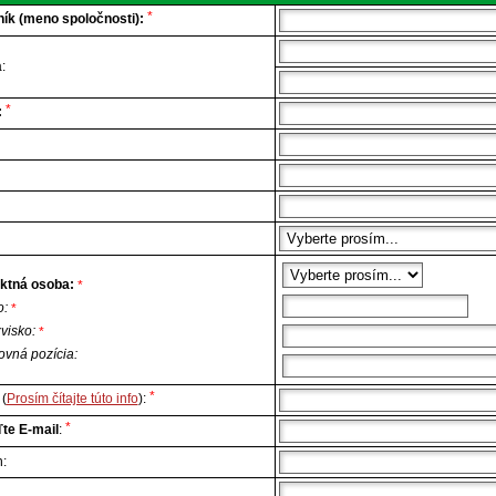
*
ík (meno spoločnosti):
:
*
:
ktná osoba:
*
o:
*
zvisko:
*
ovná pozícia:
*
(
Prosím čítajte túto info
):
*
te E-mail
:
n: