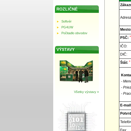
Zákazn
ROZLIČNÉ
Adresa
Softvér
PG4UW
Mesto
Počitadlo obvodov
*
PSČ:
IČO:
VÝSTAVY
DIČ:
*
Štát:
Konta
- Men
- Prie
Všetky výstavy »
- Prac
E-mail
Potvrď
Telefó
Fax: