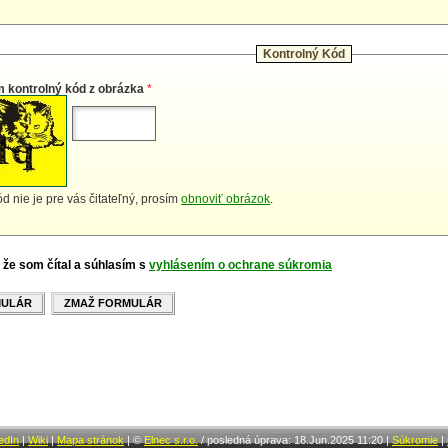
Kontrolný Kód
m kontrolný kód z obrázka
*
d nie je pre vás čitateľný, prosím
obnoviť obrázok
.
 že som čítal a súhlasím s
vyhlásením o ochrane súkromia
MULÁR
ZMAŽ FORMULÁR
edIn
|
Wiki
|
Mapa stránok
|
©
Elnec s.r.o.
/
posledná úprava: 18.Jun.2025 11:20
|
Súkromie
|