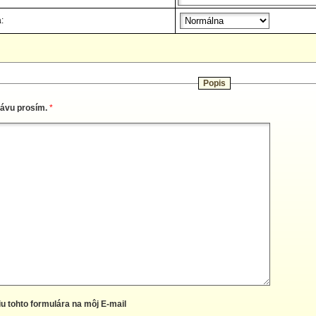
:
Popis
rávu prosím.
*
iu tohto formulára na môj E-mail