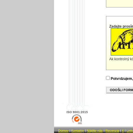
Zadajte prosí
Ak kontrolný kó
Potvrdzujem,
ODOŠLI FOR
ISO 9001:2015
Domov
|
Kontakty
|
Nájdite nás
|
Recenzia
|
X
|
Link