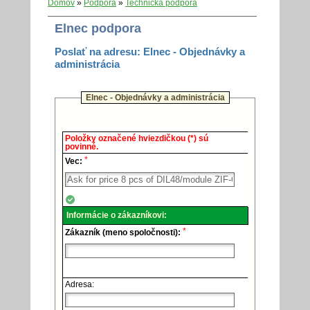
Domov
»
Podpora
»
Technická podpora
Elnec podpora
Poslať na adresu: Elnec - Objednávky a
administrácia
Elnec - Objednávky a administrácia
Elnec
Položky označené hviezdičkou (*) sú
-
povinné.
Technická
*
podpora.
Vec:
Informácie o zákazníkovi:
*
Zákazník (meno spoločnosti):
Adresa: