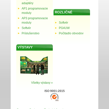
adaptéry
AP1 programovacie
ROZLIČNÉ
moduly
AP3 programovacie
moduly
Softvér
Softvér
PG4UW
Príslušenstvo
Počitadlo obvodov
VÝSTAVY
Všetky výstavy »
ISO 9001:2015