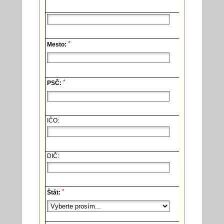
*
Mesto:
*
PSČ:
IČO:
DIČ:
*
Štát: