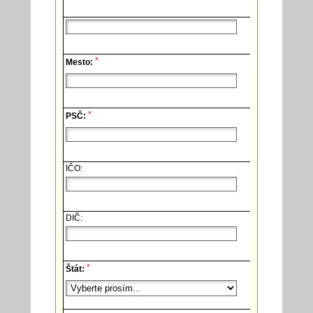
*
Mesto:
*
PSČ:
IČO:
DIČ:
*
Štát: