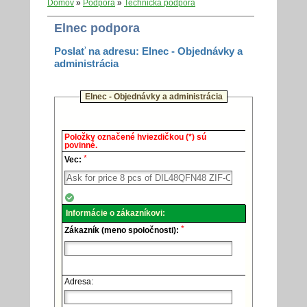
Domov
»
Podpora
»
Technická podpora
Elnec podpora
Poslať na adresu: Elnec - Objednávky a
administrácia
Elnec - Objednávky a administrácia
Elnec
Položky označené hviezdičkou (*) sú
-
povinné.
Technická
*
podpora.
Vec:
Informácie o zákazníkovi:
*
Zákazník (meno spoločnosti):
Adresa: