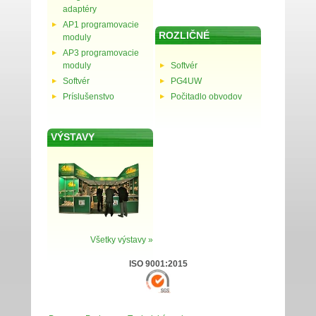
adaptéry
AP1 programovacie
ROZLIČNÉ
moduly
AP3 programovacie
moduly
Softvér
Softvér
PG4UW
Príslušenstvo
Počitadlo obvodov
VÝSTAVY
Všetky výstavy »
ISO 9001:2015