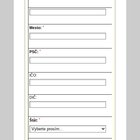
*
Mesto:
*
PSČ:
IČO:
DIČ:
*
Štát: