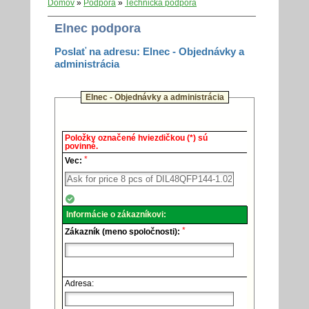
Domov
»
Podpora
»
Technická podpora
Elnec podpora
Poslať na adresu: Elnec - Objednávky a
administrácia
Elnec - Objednávky a administrácia
Elnec
Položky označené hviezdičkou (*) sú
-
povinné.
Technická
*
podpora.
Vec:
Informácie o zákazníkovi:
*
Zákazník (meno spoločnosti):
Adresa: