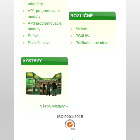
adaptéry
AP1 programovacie
ROZLIČNÉ
moduly
AP3 programovacie
moduly
Softvér
Softvér
PG4UW
Príslušenstvo
Počitadlo obvodov
VÝSTAVY
Všetky výstavy »
ISO 9001:2015