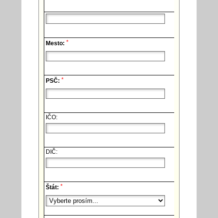
*
Mesto:
*
PSČ:
IČO:
DIČ:
*
Štát: