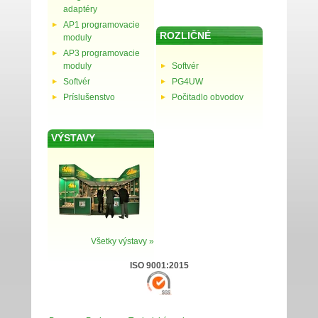
adaptéry
AP1 programovacie
ROZLIČNÉ
moduly
AP3 programovacie
moduly
Softvér
Softvér
PG4UW
Príslušenstvo
Počitadlo obvodov
VÝSTAVY
Všetky výstavy »
ISO 9001:2015