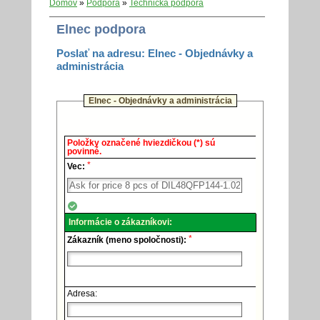
Domov
»
Podpora
»
Technická podpora
Elnec podpora
Poslať na adresu: Elnec - Objednávky a
administrácia
Elnec - Objednávky a administrácia
Elnec
Položky označené hviezdičkou (*) sú
-
povinné.
Technická
*
podpora.
Vec:
Informácie o zákazníkovi:
*
Zákazník (meno spoločnosti):
Adresa: